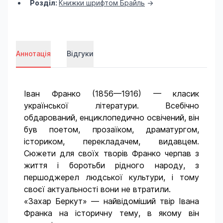
Розділ:
Книжки шрифтом Брайль
->
Аннотація
Відгуки
Іван Франко (1856—1916) — класик
української літератури. Всебічно
обдарований, енциклопедично освічений, він
був поетом, прозаїком, драматургом,
істориком, перекладачем, видавцем.
Сюжети для своїх творів Франко черпав з
життя і боротьби рідного народу, з
першоджерел людської культури, і тому
своєї актуальності вони не втратили.
«Захар Беркут» — найвідоміший твір Івана
Франка на історичну тему, в якому він