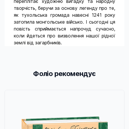
переплітає художню вигадку та народну
творчість, беручи за основу легенду про те,
як тухольська громада навесні 1241 року
затопила монгольське військо. І сьогодні ця
повість сприймається напрочуд сучасно,
коли йдеться про визволення нашої рідної
землі від загарбників.
Фоліо рекомендує