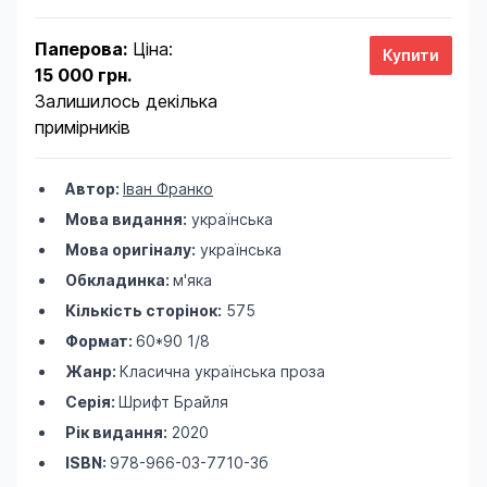
Паперова:
Ціна:
15 000 грн.
Залишилось декілька
примірників
Автор:
Іван Франко
Мова видання:
українська
Мова оригіналу:
українська
Обкладинка:
м'яка
Кількість сторінок:
575
Формат:
60*90 1/8
Жанр:
Класична українська проза
Серія:
Шрифт Брайля
Рік видання:
2020
ISBN:
978-966-03-7710-3б