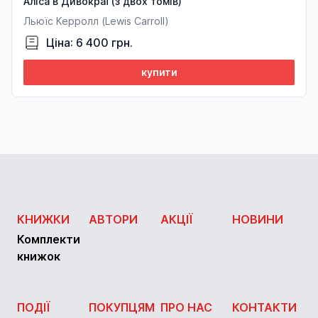
Аліса в Дивокраї (з двох томів)
Льюїс Керролл (Lewis Carroll)
Ціна: 6 400 грн.
купити
КНИЖКИ
АВТОРИ
АКЦІЇ
НОВИНИ
Комплекти
книжок
ПОДІЇ
ПОКУПЦЯМ
ПРО НАС
КОНТАКТИ