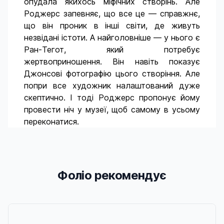
опудала якихось міфічних створінь. Але
Роджерс запевняє, що все це — справжнє,
що він проник в інші світи, де живуть
незвідані істоти. А найголовніше — у нього є
Ран-Тегот, який потребує
жертвоприношення. Він навіть показує
Джонсові фотографію цього створіння. Але
попри все художник налаштований дуже
скептично. І тоді Роджерс пропонує йому
провести ніч у музеї, щоб самому в усьому
переконатися.
Фоліо рекомендує