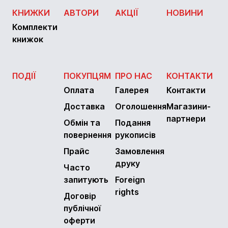
КНИЖКИ
АВТОРИ
АКЦІЇ
НОВИНИ
Комплекти
книжок
ПОДІЇ
ПОКУПЦЯМ
ПРО НАС
КОНТАКТИ
Оплата
Галерея
Контакти
Доставка
Оголошення
Магазини-
партнери
Обмін та
Подання
повернення
рукописів
Прайс
Замовлення
друку
Часто
запитують
Foreign
rights
Договір
публічної
оферти