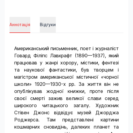
Аннотація
Відгуки
Американський письменник, поет і журналіст
Говард Філіпс Лавкрафт (1890—1937), який
працював у жанрі хорору, містики, фентезі
та наукової фантастики, був творцем і
магістром американської містичної «чорної
школи» 1920—1930-х рр. За життя він не
опублікував жодної книжки, проте після
своєї смерті зажив великої слави серед
широкого читацького загалу. Художник
Стівен Джонс відвідує музей Джорджа
Роджерса. Там представлені картини
кошмарних сновидінь, далеких планет та