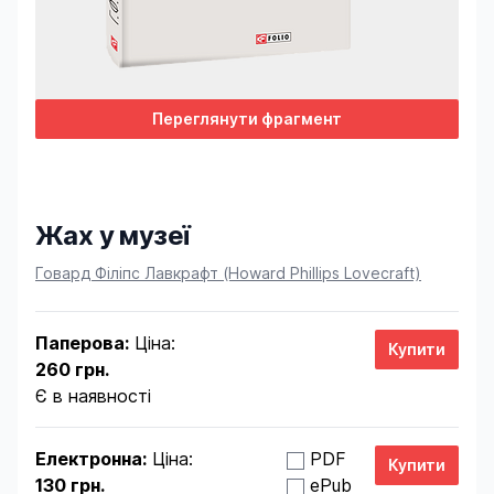
Переглянути фрагмент
Жах у музеї
Product information
Говард Філіпс Лавкрафт (Howard Phillips Lovecraft)
Паперова:
Ціна:
260 грн.
Є в наявності
Електронна:
Ціна:
PDF
130 грн.
ePub