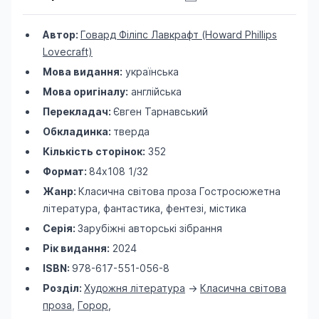
Автор:
Говард Філіпс Лавкрафт (Howard Phillips
Lovecraft)
Мова видання:
українська
Мова оригіналу:
англійська
Перекладач:
Євген Тарнавський
Обкладинка:
тверда
Кількість сторінок:
352
Формат:
84х108 1/32
Жанр:
Класична світова проза
Гостросюжетна
література, фантастика, фентезі, містика
Серія:
Зарубіжні авторські зібрання
Рік видання:
2024
ISBN:
978-617-551-056-8
Розділ:
Художня література
->
Класична світова
проза
,
Горор
,