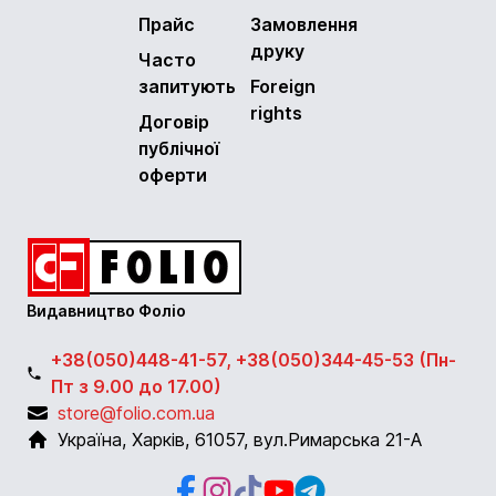
Прайс
Замовлення
друку
Часто
запитують
Foreign
rights
Договір
публічної
оферти
Видавництво Фоліо
+38(050)448-41-57, +38(050)344-45-53 (Пн-
Пт з 9.00 до 17.00)
store@folio.com.ua
Україна
,
Харків
,
61057
,
вул.Римарська 21-А
Facebook
Instagram
Instagram
Youtube
Telegram