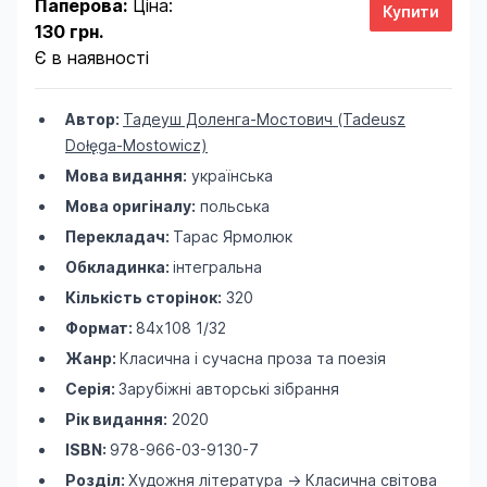
Паперова:
Ціна:
130 грн.
Є в наявності
Автор:
Тадеуш Доленга-Мостович (Tadeusz
Dołęga-Mostowicz)
Мова видання:
українська
Мова оригіналу:
польська
Перекладач:
Тарас Ярмолюк
Обкладинка:
інтегральна
Кількість сторінок:
320
Формат:
84х108 1/32
Жанр:
Класична і сучасна проза та поезія
Серія:
Зарубіжні авторські зібрання
Рік видання:
2020
ISBN:
978-966-03-9130-7
Розділ:
Художня література
->
Класична світова