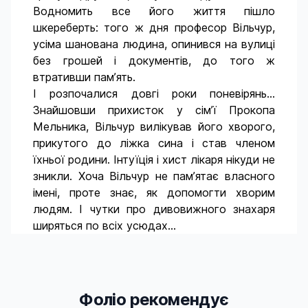
Водномить все його життя пішло
шкереберть: того ж дня професор Вільчур,
усіма шанована людина, опинився на вулиці
без грошей і документів, до того ж
втративши пам’ять.
І розпочалися довгі роки поневірянь...
Знайшовши прихисток у сім’ї Прокопа
Мельника, Вільчур вилікував його хворого,
прикутого до ліжка сина і став членом
їхньої родини. Інтуїція і хист лікаря нікуди не
зникли. Хоча Вільчур не пам’ятає власного
імені, проте знає, як допомогти хворим
людям. І чутки про дивовижного знахаря
ширяться по всіх усюдах...
Фоліо рекомендує