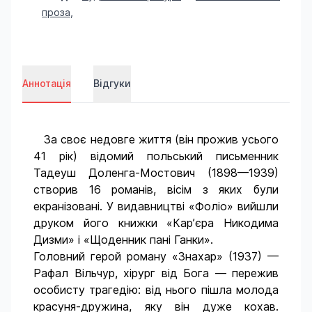
проза
,
Аннотація
Відгуки
За своє недовге життя (він прожив усього
41 рік) відомий польський письменник
Тадеуш Доленга-Мостович (1898—1939)
створив 16 романів, вісім з яких були
екранізовані. У видавництві «Фоліо» вийшли
друком його книжки «Кар’єра Никодима
Дизми» і «Щоденник пані Ганки».
Головний герой роману «Знахар» (1937) —
Рафал Вільчур, хірург від Бога — пережив
особисту трагедію: від нього пішла молода
красуня-дружина, яку він дуже кохав.