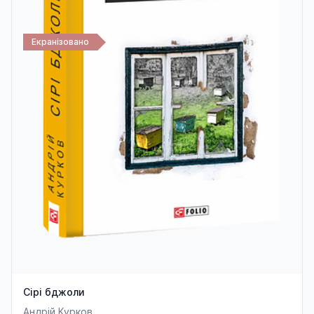
Екранізовано
Сірі бджоли
Андрій Курков