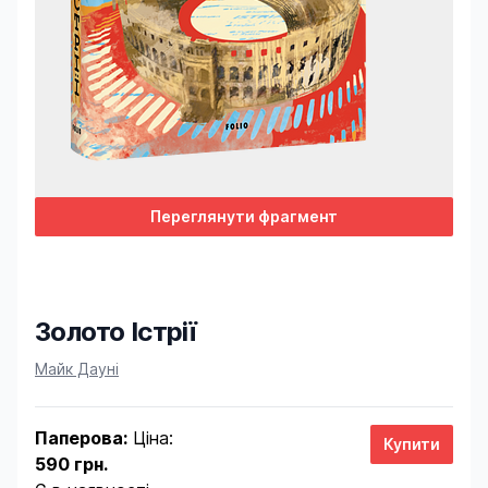
Переглянути фрагмент
Золото Істрії
Product information
Майк Дауні
Паперова:
Ціна:
590 грн.