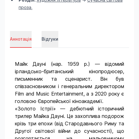
проза
,
Аннотація
Відгуки
Майк Дауні (нар. 1959 р.) — відомий
ірландсько-британський кінопродюсер,
письменник та сценарист. Він був
співзасновником і генеральним директором
Film and Music Entertainment, а з 2020 року є
головою Європейської кіноакадемії.
«Золото Істрії» — дебютний історичний
трилер Майка Дауні. Це захоплива подорож
крізь три епохи (від Стародавнього Риму та
Другої світової війни до сучасності), що
розгортається на мальовничому