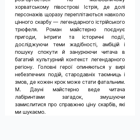
хорватському півострові Істрія, де долі
персонажів щоразу переплітаються навколо
цінного скарбу — легендарного істрійського
трюфеля. Роман майстерно поєднує
пригоди, інтриги та історичні події,
досліджуючи теми жадібності, амбіцій і
пошуку спокути й занурюючи читача в
багатий культурний контекст легендарного
регіону. Головні герої опиняються у вирі
небезпечних подій, стародавніх таємниць і
змов, де кожен крок може стати фатальним.
М. Дауні майстерно веде читача
лабіринтами загадок, змушуючи
замислитися про справжню ціну скарбів, які
ми шукаємо.