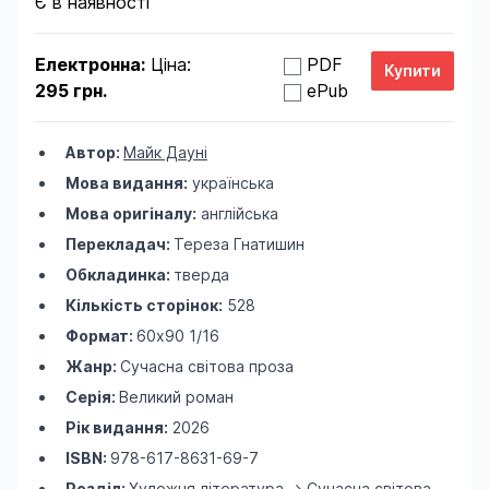
Є в наявності
Електронна:
Ціна:
PDF
295 грн.
ePub
Автор:
Майк Дауні
Мова видання:
українська
Мова оригіналу:
англійська
Перекладач:
Тереза Гнатишин
Обкладинка:
тверда
Кількість сторінок:
528
Формат:
60х90 1/16
Жанр:
Сучасна світова проза
Серія:
Великий роман
Рік видання:
2026
ISBN:
978-617-8631-69-7
Розділ:
Художня література
->
Сучасна світова