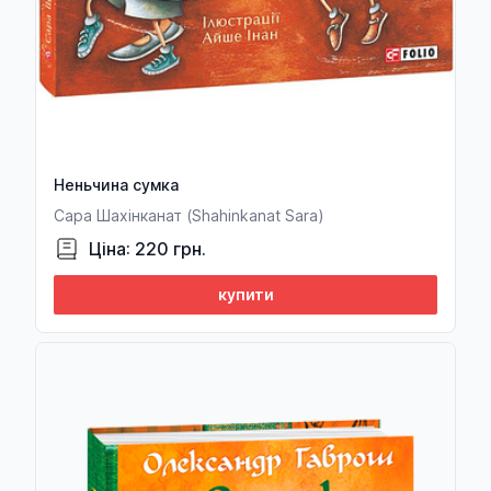
Тетяна Водотика
Марина Война
Володимир Войнович
Леонтій Войтович
Неньчина сумка
Марія Волкова
Сара Шахінканат (Shahinkanat Sara)
Наталья Вологжина
Ціна: 220 грн.
Максимилиан Волошин
купити
Вольтер
Ольга Воробей
Нина Воронель
Марко Вороний
Микола Вороний