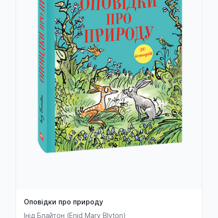
Ричард Брэнсон
Лаша Бугадзе
Віталій Бугаєнко
Макс Бужанский
Дмитро Бузько
Виктория Булавина
Олівер Буллоу
Луїс Бунюель
Максим Бутченко
Илья Вагман
Матвій Вайсберг
Оповідки про природу
Андрей Валентинов
Інід Блайтон (Enid Mary Blyton)