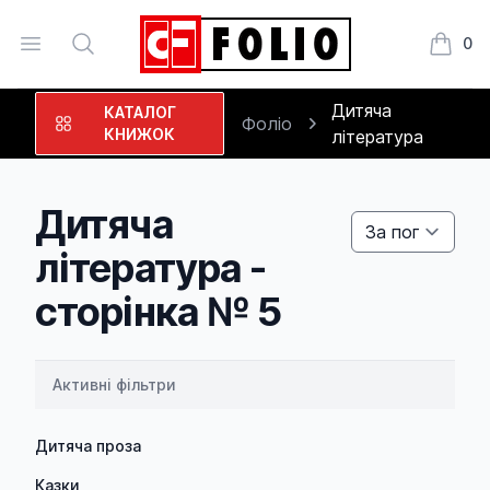
Open menu
Search
0
Книжки
Дитяча
КАТАЛОГ
Фоліо
КНИЖОК
література
Дитяча
література -
сторінка № 5
, active
Активні фільтри
Дитяча проза
Казки