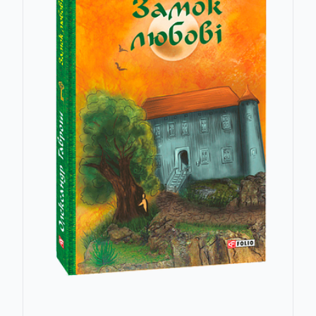
Віктор Миколайович Воронін
Дмитро Воронський
Наталья Вукина
Елена Выскребенцева
Андрей Вышинский
Г. П. Бевз, В. Г. Бевз
Г. П. Бевз, В. Г. Бевз, Н.Г. Владімірова
Василь Ґабор
Анна Гавальда
Тимофій Гаврилів
Олександр Гаврош
Рея Галанакі