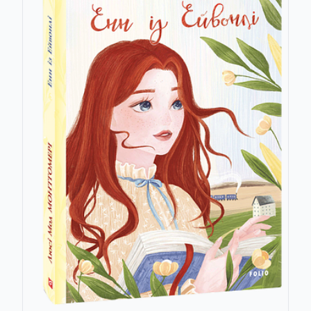
Anna Sewell
Joseph Sheridan Le Fanu
Josephine Tey
А.А. Ворон, В.А. Солопенко
Святий Авґустин
Колектив авторів
Коллектив авторов
Лук'ян АДВОКАТ
Рюноске Акутаґава
Алай
Олександр Александров
Данте Аліг’єрі