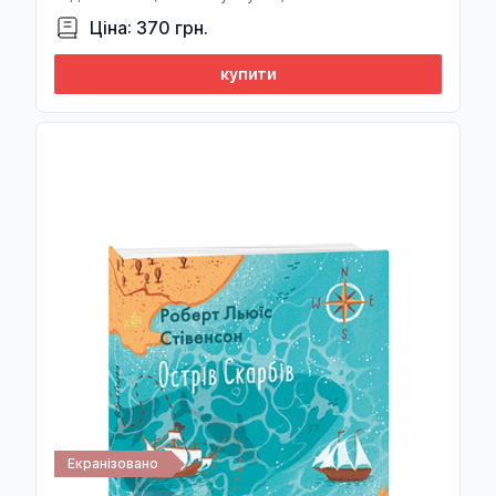
Ян Валєтов
Ціна: 370 грн.
Казимир Валишевский
купити
Міка Валтарі
Алевтина Варава
Вардван Варжапетян
Елена Васильева
Тарас Ващук
Галина Вдовиченко
Лопе де Вега
Отто Вейнингер
Ірвін Велш
Христя Венгринюк
Екранізовано
Вергілій