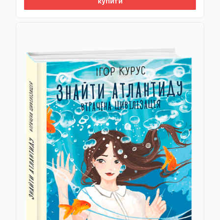
купити
Анастасія Байдаченко
Джордж Гордон Байрон
Світлана Балагула
Оксана Балазанова
Пол Баллус
Василь Балух
Константин Бальмонт
Наталія Бандило
Віталій Бардецький
Ренато Баретич
Алессандро Барікко
Василь Барка