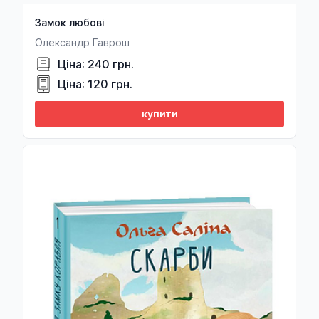
Марія Галіна
Замок любові
Андрей Галушка
Олександр Гаврош
Сергій Гальченко
Ціна: 240 грн.
Кнут Гамсун
Ціна: 120 грн.
Індрек Гарґла
купити
Роберт Гардман
Игорь Гарин
Ромен Гарі
Луїджи Гарландо
Ісмаїл Гаспринський
Ярослав Гашек
Йозеф Геббельс
Георг Вільгельм Фрідріх Гегель