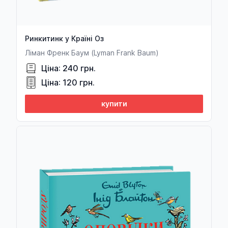
Олександр Бойко
Лена Бойцун
Ринкитинк у Країні Оз
Вадим Бойченко
Ліман Френк Баум (Lyman Frank Baum)
Михайло Бойчук
Ціна: 240 грн.
Лариса Бондарук
Ціна: 120 грн.
Леся Бондарук
купити
Марина Бородіна
Хорхе Луїс Борхес
Степан Борчук
Кшиштоф Бохус
Гордій Брасюк
Марта Брижак
Абрагам Брил