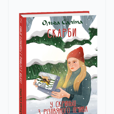
Вірджинія Вульф (Virginia Woolf)
Раскраски с маской
Владислав Бурда (Vladislav Burda)
Релігія. Великі істини
Володимир Горбулін (Volodymyr Horbulin)
Ретродетектив
Волт Богданич (Walt Bogdanich)
Ретророман
Вашингтон Ірвінг (Washington Irving)
Рідне
Вільгельм Гауфф (Wilhelm Hauff)
Сага
Вілкі Коллінз (Wilkie Collins)
Сага-міні
Вільям Джон Локк (William Locke)
Сафари
Вільям Шекспір (William Shakespeare)
Сафарі
Ксенофонт (Xenophon)
Свет истины
Анна Янченко (Yanchenko Anna)
Світи Марини та Сергія Дяченків
Ярослав Яріш (Yarish Yaroslav)
Современная остросюжетная проза
Олександр Ярмиш (Yarmish Oleksandr)