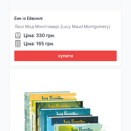
Ахмет Рефік Алтинай
Катерина Андреева
Енн із Ейвонлі
Вікторія Андрусів
Люсі Мод Монтгомері (Lucy Maud Montgomery)
Ціна: 330 грн.
Борис Антоненко-Давидович
Ціна: 165 грн.
Богдан-Ігор Антонич
купити
Антон Антонов-Овсеенко
Елена Антонович
Гійом Аполлінер
Апулей
Фернандо Арамбуру
Арістотель
Андрій Аркан
Геннадій Афанасьєв (Hennadii Afanasiev)