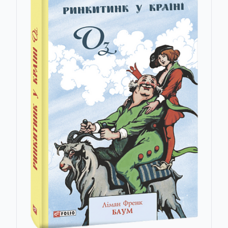
Наталья Беспалова
Євген Биба
Світлана Бибик
Зоряна Биндас
Леся Біленька-Свистович
Олексій Білецький
Анжела Білодід
Аріф Більгін
Бйорнстьєрне Бйорнсон
Александр Блок
Гарольд Блум
Ален Бобров