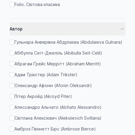
Folio. Світова класика
TeenBookTo
True History Series
Автор
Авторские собрания
Гульнара Анвярівна Абдулаєва (Abdulaieva Gulnara)
Авторські зібрання
Абібулла Сеїт-Джеліль (Abibulla Seit-Celil)
Антології літературні
Абрагам Ґрейс Меррітт (Abraham Merritt)
Антології регіональні
Адам Трікстер (Adam Trikster)
Антологія українського анекдота “Українська
Олександр Афонін (Afonin Oleksandr)
веселка”
Пітер Акройд (Akroyd Piter)
Бадрак
Алессандро Альчато (Alchato Alessandro)
Барви
Світлана Алексієвич (Aleksiievich Svitlana)
Бест
Амброз Ґвіннетт Бірс (Ambrose Bierce)
Бібліотека зарубіжної класики