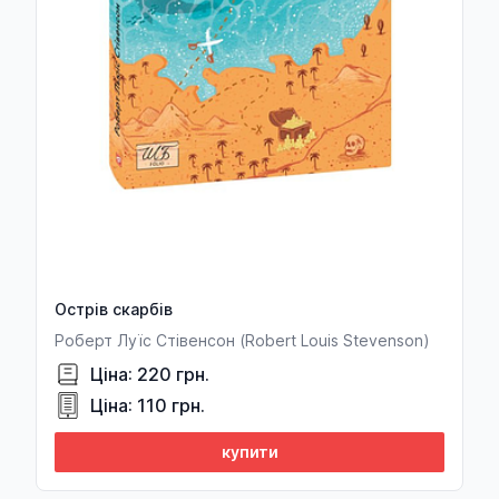
Сергій Вергун
Світлана Веренич
Поль Верлен
Жуль Верн
Франц Верфель
Эмиль Верхарн
Яков Верховский
Острів скарбів
Франсуа Вийон
Роберт Луїс Стівенсон (Robert Louis Stevenson)
Володимир Винниченко
Ціна: 220 грн.
Юрій Винничук
Ціна: 110 грн.
Дмитро Вирський (упорядник)
купити
Павло Вишебаба