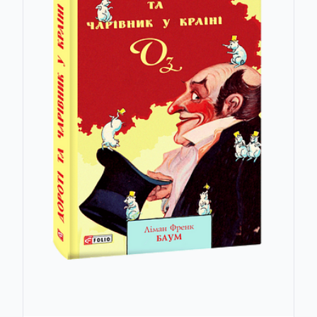
Джордж Сорос (George Soros)
Істини
Гілберт Кіт Честертон (Gilbert Keith Chesterton)
Історична бібліотека
Джованні Боккаччо (Giovanni Boccaccio)
Історичне досьє
Ганс Крістіан Андерсен (Hans Christian Andersen)
Історичний детектив
Гаррієт Єлізабет Бічер Стоу (Harriet Beecher Stowe)
Історія людства
Серкас Хав’єр (Hav'ier-Serkas)
Історія міст та регіонів України
Генрік Сенкевич (Henryk Sienkiewicz)
Історія України в романах
Веллс Герберт (Herbert Wells)
Історія цивілізації
Анна-Леена Херконен (Herkonen Anna-Leena)
Карта світу
Герман Мелвілл (Herman Melville)
Класика економічної думки
Геродіан (Herodianus)
Класика української літератури
Геродот (Herodotos)
Класика юридичної думки
Петер Хьоґ (Hog' Peter)