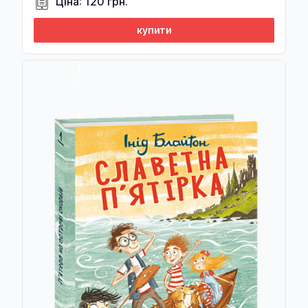
Ціна: 120 грн.
Настоящая история
Натанієль Готорн (Nathaniel Hawthorne)
купити
Наукова фантастика Фоліо
О. Генрі (O Henry)
Наукові біографії
Олег Ямалов (Oleg Yamalov)
Наше
Олександр Красовицький (Oleksandr Krasovytskyy)
Нова Перлина Української Культури
Олександр Мимрук (Oleksandr Mymruk)
Одеські хроніки
Олексій Бобровников (Oleksiy Bobrovnikov)
Окреме видання
Оскар Вайлд (Oscar Wilde)
Орлеанська сага
Роберт Гарріс (Robert Harris)
Отдельное издание
Роберт Говард (Robert Howard)
Патріотична бібліотека
Роберт Луїс Стівенсон (Robert Louis Stevenson)
Першодруки
Сара Шахінканат (Shahinkanat Sara)
Підручники
Меїр Шалєв (Shaliev Meyir)
Підручники для вищої школи