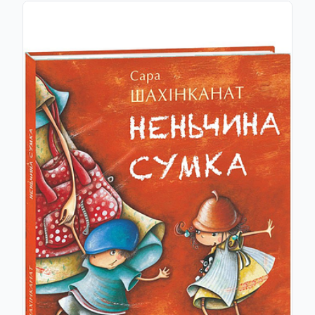
Остап Вишня
Міхал Вівеґ
Михайло Відейко
Дарія Віконська
Олександр Вільчинський
Микола Вінграновський
Станіслав Вінценз
Станіслав Віткевич
Ірина Власенко
Наташа Влащенко
Олекса Влизько
Юрко Вовк
Марко Вовчок