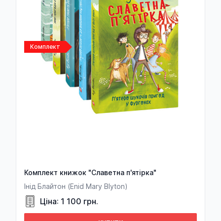
Харітон Афродісійський
Исаак Бабель
Комплект
Григорій Бабенко
Людмила Бабенко
Александр Бабич
Наталка Бабіна
Катерина Бабкіна
Алла Багірова
Эдуард Багрицкий
Комплект книжок "Славетна п'ятірка"
Іван Багряний
Інід Блайтон (Enid Mary Blyton)
Валентин Бадрак
Ціна: 1 100 грн.
Василь Базів