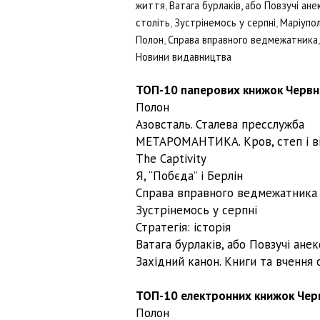
життя
,
Ватага бурлаків, або Повзучі анек
століть
,
Зустрінемось у серпні
,
Маріупол
Полон
,
Справа вправного ведмежатника
Новини видавництва
ТОП-10 паперових книжок Червн
Полон
Азовсталь. Сталева пресслужба
МЕТАРОМАНТИКА. Кров, степ і в
The Captivity
Я, “Побєда” і Берлін
Справа вправного ведмежатник
Зустрінемось у серпні
Стратегія: історія
Ватага бурлаків, або Повзучі анек
Західний канон. Книги та вчення 
ТОП-10 електронних книжок Чер
Полон