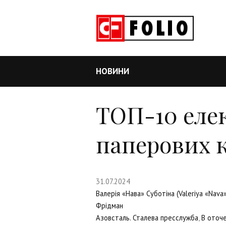
НОВИНИ
ТОП-10 еле
паперових 
31.07.2024
Валерія «Нава» Суботіна (Valeriya «Nava
Фрідман
Азовсталь. Сталева пресслужба
,
В оточе