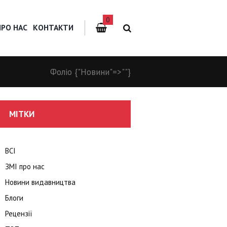
0
ПРО НАС
КОНТАКТИ
Фоліо
{"Новини"=>""}
МІТКИ
ВСІ
ЗМІ про нас
Новини видавництва
Блоги
Рецензії