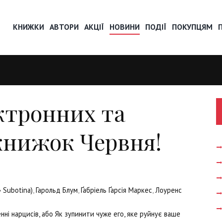
КНИЖКИ
АВТОРИ
АКЦІЇ
НОВИНИ
ПОДІЇ
ПОКУПЦЯМ
ктронних та
книжок Червня!
» Subotina)
,
Гарольд Блум
,
Ґабріель Ґарсія Маркес
,
Лоуренс
нні нарцисів, або Як зупинити чуже его, яке руйнує ваше