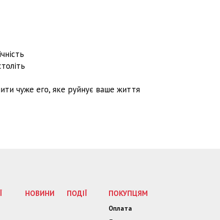
а
ічність
століть
нити чуже его, яке руйнує ваше життя
Ї
НОВИНИ
ПОДІЇ
ПОКУПЦЯМ
Оплата