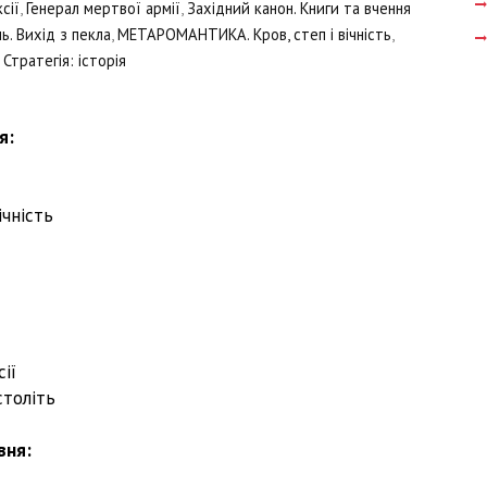
сії
,
Генерал мертвої армії
,
Західний канон. Книги та вчення
ь. Вихід з пекла
,
МЕТАРОМАНТИКА. Кров, степ і вічність
,
,
Стратегія: історія
я:
ічність
а
сії
століть
вня: