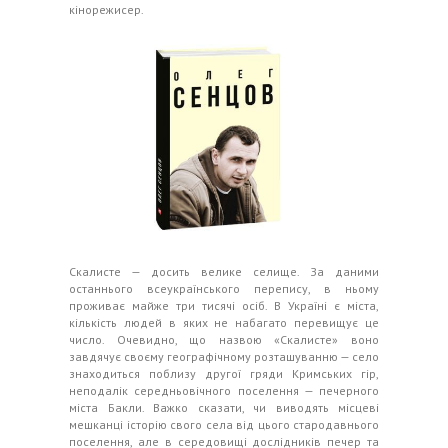
кінорежисер.
Скалисте — досить велике селище. За даними
останнього всеукраїнського перепису, в ньому
проживає майже три тисячі осіб. В Україні є міста,
кількість людей в яких не набагато перевищує це
число. Очевидно, що назвою «Скалисте» воно
завдячує своєму географічному розташуванню — село
знаходиться поблизу другої гряди Кримських гір,
неподалік середньовічного поселення — печерного
міста Бакли. Важко сказати, чи виводять місцеві
мешканці історію свого села від цього стародавнього
поселення, але в середовищі дослідників печер та