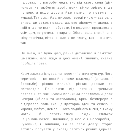
і шортах, по пагорбу, недалеко від свого села (діти
чомусь не люблять доріг, вони вічно зрізають де
попало, а якщо дорога йде прямо, то повзуть по
кущах). Так ось, я йду, високо, переді мною — все село
внизу, дитсадок позаду, далеко ліворуч — школа, в
якій я ще не встиг побувати, і я подумки прощаюся з
усім цим, готуючись вмирати. Обстановка спокійна, в
міру трагічна, вітряно. Але я не плачу, так — значить
так.
Не знаю, що було далі, раннє дитинство я пам’ятаю
шматками, але якщо я досі живий, значить, скалка
пройшла повз».
Крим завжди існував на перетині різних культур. Його
територія — це постійне поле взаємодії (а часом і
боротьби) різних впливів, різних держав та
світоглядів. Починаючи від перших грецьких
поселень та закінчуючи великими переломами двох
імперій («білої» та «червоної»), Крим безперервно
відігравав роль «концентратора» ідей та сенсів. В
Україні, мабуть, немає іншого подібного місця, в якому
могли б перетинатися люди стількох
національностей. Звичайно, у нас є і Бессарабія, і
Буковина, і Галичина, які за свою довгу історію
встигли побувати у складі багатьох різних держав,