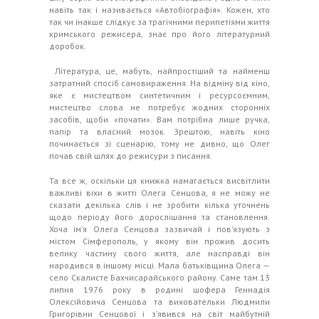
навіть так і називається «Автобіографія». Кожен, хто
так чи інакше слідкує за трагічними перипетіями життя
кримського режисера, знає про його літературний
доробок.
Література, це, мабуть, найпростіший та найменш
затратний спосіб самовираження. На відміну від кіно,
яке є мистецтвом синтетичним і ресурсоємним,
мистецтво слова не потребує жодних сторонніх
засобів, щоби «почати». Вам потрібна лише ручка,
папір та власний мозок. Зрештою, навіть кіно
починається зі сценарію, тому не дивно, що Олег
почав свій шлях до режисури з писання.
Та все ж, оскільки ця книжка намагається висвітлити
важливі віхи в житті Олега Сенцова, я не можу не
сказати декілька слів і не зробити кілька уточнень
щодо періоду його дорослішання та становлення.
Хоча ім’я Олега Сенцова зазвичай і пов’язують з
містом Сімферополь, у якому він прожив досить
велику частину свого життя, але насправді він
народився в іншому місці. Мала батьківщина Олега —
село Скалисте Бахчисарайського району. Саме там 13
липня 1976 року в родині шофера Геннадія
Олексійовича Сенцова та виховательки Людмили
Григорівни Сенцової і з’явився на світ майбутній