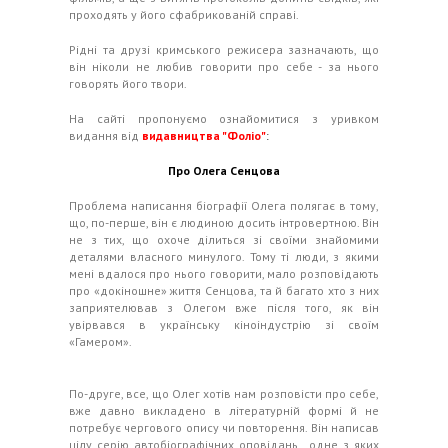
проходять у його сфабрикованій справі.
Рідні та друзі кримського режисера зазначають, що
він ніколи не любив говорити про себе - за нього
говорять його твори.
На сайті пропонуємо ознайомитися з уривком
видання від
видавництва "Фоліо"
:
Про Олега Сенцова
Проблема написання біографії Олега полягає в тому,
що, по-перше, він є людиною досить інтровертною. Він
не з тих, що охоче ділиться зі своїми знайомими
деталями власного минулого. Тому ті люди, з якими
мені вдалося про нього говорити, мало розповідають
про «докіношне» життя Сенцова, та й багато хто з них
заприятелював з Олегом вже після того, як він
увірвався в українську кіноіндустрію зі своїм
«Гамером».
По-друге, все, що Олег хотів нам розповісти про себе,
вже давно викладено в літературній формі й не
потребує чергового опису чи повторення. Він написав
цілу серію автобіографічних оповідань , одне з яких