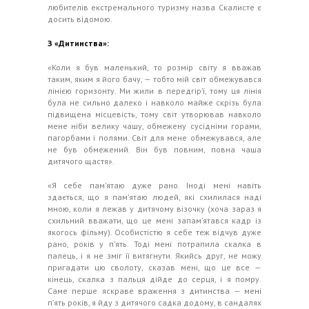
любителів екстремального туризму назва Скалисте є
досить відомою.
З «Дитинства»:
«Коли я був маленький, то розмір світу я вважав
таким, яким я його бачу, — тобто мій світ обмежувався
лінією горизонту. Ми жили в передгір’ї, тому ця лінія
була не сильно далеко і навколо майже скрізь була
підвищена місцевість, тому світ утворював навколо
мене ніби велику чашу, обмежену сусідніми горами,
пагорбами і полями. Світ для мене обмежувався, але
не був обмежений. Він був повним, повна чаша
дитячого щастя».
«Я себе пам’ятаю дуже рано. Іноді мені навіть
здається, що я пам’ятаю людей, які схилилася наді
мною, коли я лежав у дитячому візочку (хоча зараз я
схильний вважати, що це мені запам’ятався кадр із
якогось фільму). Особистістю я себе теж відчув дуже
рано, років у п’ять. Тоді мені потрапила скалка в
палець, і я не зміг її витягнути. Якийсь друг, не можу
пригадати цю сволоту, сказав мені, що це все —
кінець, скалка з пальця дійде до серця, і я помру.
Саме перше яскраве враження з дитинства — мені
п’ять років, я йду з дитячого садка додому, в сандалях