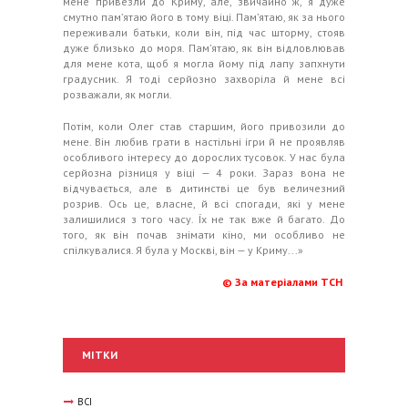
мене привезли до Криму, але, звичайно ж, я дуже
смутно пам’ятаю його в тому віці. Пам’ятаю, як за нього
переживали батьки, коли він, під час шторму, стояв
дуже близько до моря. Пам’ятаю, як він відловлював
для мене кота, щоб я могла йому під лапу запхнути
градусник. Я тоді серйозно захворіла й мене всі
розважали, як могли.
Потім, коли Олег став старшим, його привозили до
мене. Він любив грати в настільні ігри й не проявляв
особливого інтересу до дорослих тусовок. У нас була
серйозна різниця у віці — 4 роки. Зараз вона не
відчувається, але в дитинстві це був величезний
розрив. Ось це, власне, й всі спогади, які у мене
залишилися з того часу. Їх не так вже й багато. До
того, як він почав знімати кіно, ми особливо не
спілкувалися. Я була у Москві, він — у Криму...»
© За матеріалами ТСН
МІТКИ
ВСІ