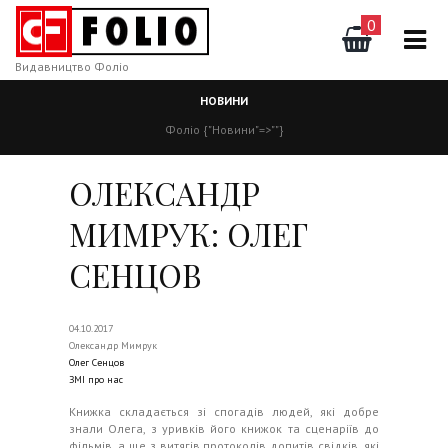
0
Видавництво Фоліо
НОВИНИ
Фоліо
{"Новини"=>""}
ОЛЕКСАНДР
МИМРУК: ОЛЕГ
СЕНЦОВ
04.10.2017
Олександр Мимрук
Олег Сенцов
ЗМІ про нас
Книжка складається зі спогадів людей, які добре
знали Олега, з уривків його книжок та сценаріїв до
фільмів, а ще з витягів протоколів допитів свідків, які