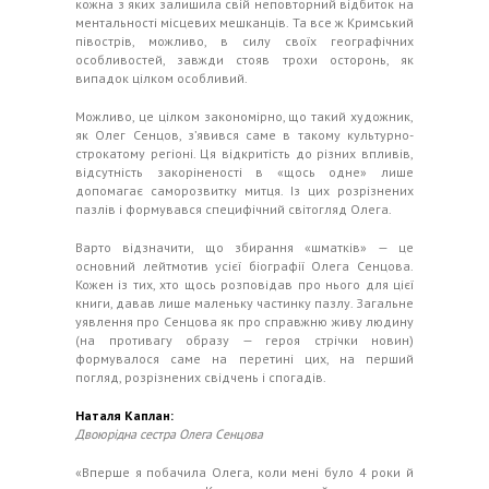
кожна з яких залишила свій неповторний відбиток на
ментальності місцевих мешканців. Та все ж Кримський
півострів, можливо, в силу своїх географічних
особливостей, завжди стояв трохи осторонь, як
випадок цілком особливий.
Можливо, це цілком закономірно, що такий художник,
як Олег Сенцов, з’явився саме в такому культурно-
строкатому регіоні. Ця відкритість до різних впливів,
відсутність закоріненості в «щось одне» лише
допомагає саморозвитку митця. Із цих розрізнених
пазлів і формувався специфічний світогляд Олега.
Варто відзначити, що збирання «шматків» — це
основний лейтмотив усієї біографії Олега Сенцова.
Кожен із тих, хто щось розповідав про нього для цієї
книги, давав лише маленьку частинку пазлу. Загальне
уявлення про Сенцова як про справжню живу людину
(на противагу образу — героя стрічки новин)
формувалося саме на перетині цих, на перший
погляд, розрізнених свідчень і спогадів.
Наталя Каплан:
Двоюрідна сестра Олега Сенцова
«Вперше я побачила Олега, коли мені було 4 роки й