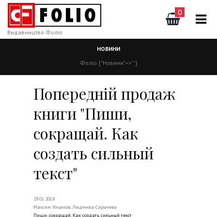
0
Видавництво Фоліо
НОВИНИ
Фоліо
{"Новини"=>""}
Попередній продаж
книги "Пиши,
сокращай. Как
создать сильный
текст"
29.01.2018
Максим Ильяхов, Людмила Сарычева
Пиши, сокращай. Как создать сильный текст