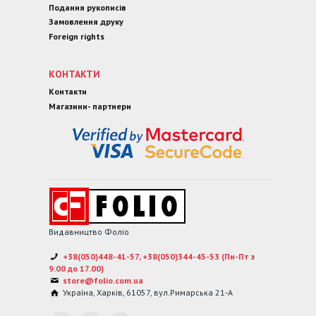
Подання рукописів
Замовлення друку
Foreign rights
КОНТАКТИ
Контакти
Магазини- партнери
Видавництво Фоліо
+38(050)448-41-57, +38(050)344-45-53 (Пн-Пт з
9.00 до 17.00)
store@folio.com.ua
Україна
,
Харків
,
61057
,
вул.Римарська 21-А