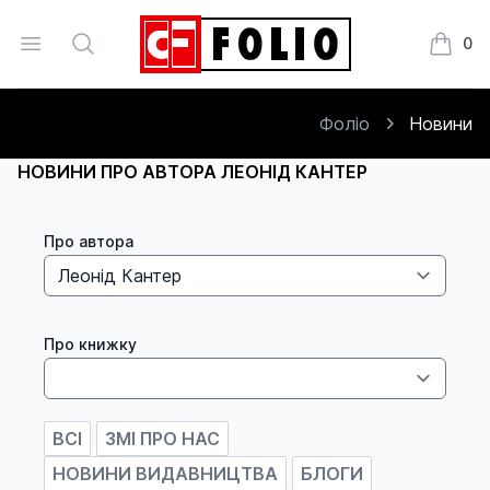
Open menu
Search
0
Книжки
Фоліо
Новини
НОВИНИ ПРО АВТОРА ЛЕОНІД КАНТЕР
Про автора
Про книжку
ВСІ
ЗМІ ПРО НАС
НОВИНИ ВИДАВНИЦТВА
БЛОГИ