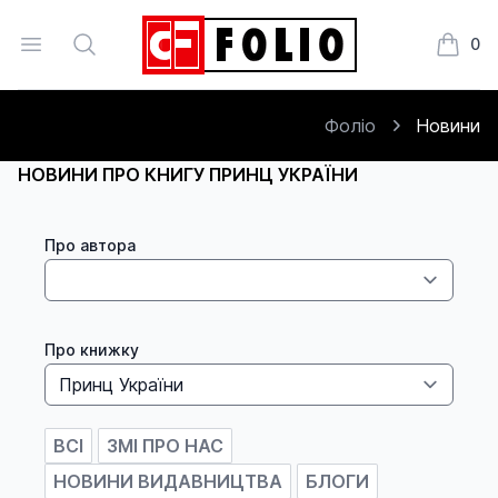
Open menu
Search
0
Книжки
Фоліо
Новини
НОВИНИ ПРО КНИГУ ПРИНЦ УКРАЇНИ
Про автора
Про книжку
ВСІ
ЗМІ ПРО НАС
НОВИНИ ВИДАВНИЦТВА
БЛОГИ