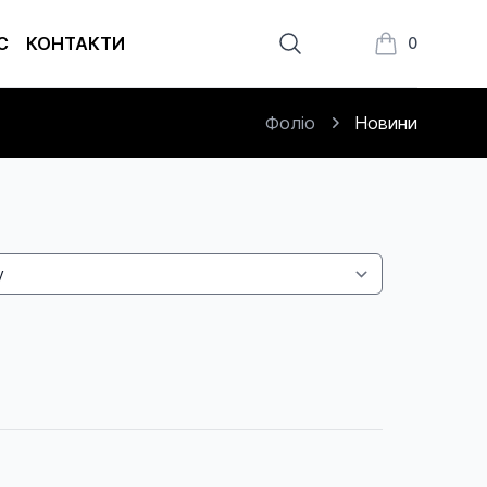
С
КОНТАКТИ
0
Книжки в кош
Фоліо
Новини