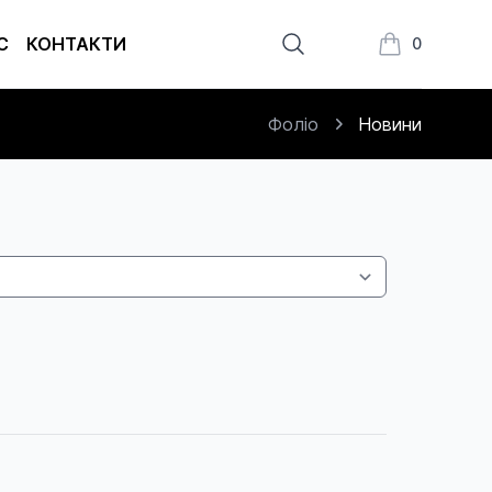
С
КОНТАКТИ
0
Книжки в кош
Фоліо
Новини