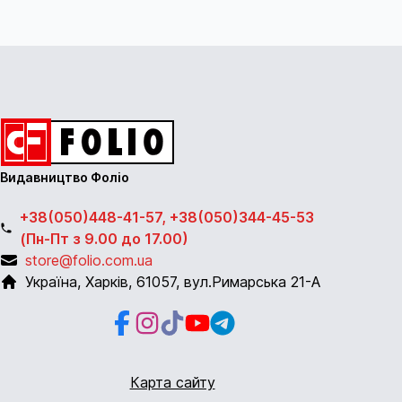
Видавництво Фоліо
+38(050)448-41-57, +38(050)344-45-53
(Пн-Пт з 9.00 до 17.00)
store@folio.com.ua
Україна
,
Харків
,
61057
,
вул.Римарська 21-А
Facebook
Instagram
Instagram
Youtube
Telegram
Карта сайту