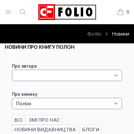
Open menu
Search
0
Книжки
Фоліо
Новини
НОВИНИ ПРО КНИГУ ПОЛОН
Про автора
Про книжку
ВСІ
ЗМІ ПРО НАС
НОВИНИ ВИДАВНИЦТВА
БЛОГИ