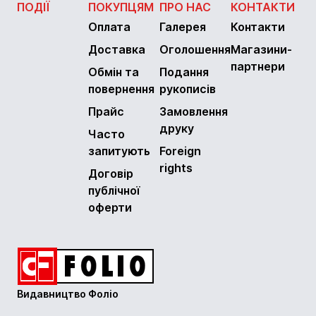
ПОДІЇ
ПОКУПЦЯМ
ПРО НАС
КОНТАКТИ
Оплата
Галерея
Контакти
Доставка
Оголошення
Магазини-
партнери
Обмін та
Подання
повернення
рукописів
Прайс
Замовлення
друку
Часто
запитують
Foreign
rights
Договір
публічної
оферти
Видавництво Фоліо