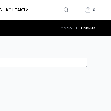
С
КОНТАКТИ
0
Книжки в кош
Фоліо
Новини