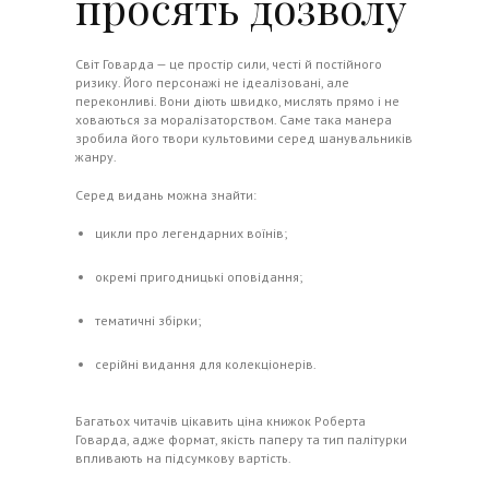
просять дозволу
Світ Говарда — це простір сили, честі й постійного
ризику. Його персонажі не ідеалізовані, але
переконливі. Вони діють швидко, мислять прямо і не
ховаються за моралізаторством. Саме така манера
зробила його твори культовими серед шанувальників
жанру.
Серед видань можна знайти:
цикли про легендарних воїнів;
окремі пригодницькі оповідання;
тематичні збірки;
серійні видання для колекціонерів.
Багатьох читачів цікавить ціна книжок Роберта
Говарда, адже формат, якість паперу та тип палітурки
впливають на підсумкову вартість.