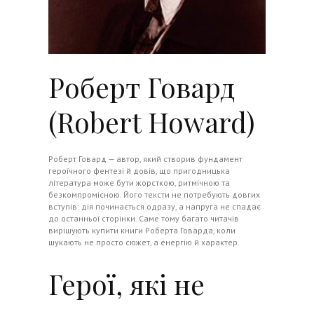
Роберт Говард
(Robert Howard)
Роберт Говард — автор, який створив фундамент
героїчного фентезі й довів, що пригодницька
література може бути жорсткою, ритмічною та
безкомпромісною. Його тексти не потребують довгих
вступів: дія починається одразу, а напруга не спадає
до останньої сторінки. Саме тому багато читачів
вирішують купити книги Роберта Говарда, коли
шукають не просто сюжет, а енергію й характер.
Герої, які не