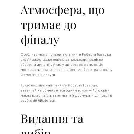
Атмосфера, що
тримає до
фіналу
Особливу увагу привертають книги Роберта Говарда
українською, адже переклад дозволяє повністю
зберегти динаміку й силу авторського стилю. Це
можливість читати класичне фентезі без втрати темпу
й емоційної напруги.
Ті, хто вирішує купити книги Роберта Говарда,
зазвичай не обмежуються одним томом — його світи
мають властивість затягувати й формувати цілі серії в
особистій бібліотеці.
Видання та
вибір