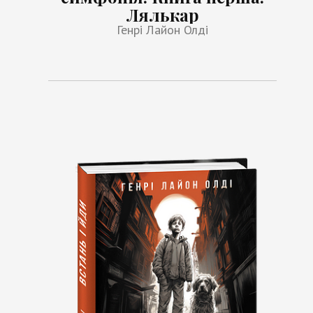
Лялькар
Генрі Лайон Олді