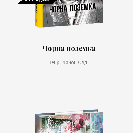
Чорна поземка
Генрі Лайон Олді