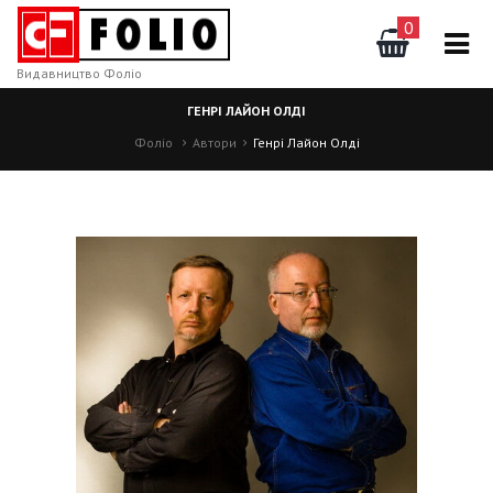
0
Видавництво Фоліо
ГЕНРІ ЛАЙОН ОЛДІ
Фоліо
Автори
Генрі Лайон Олді