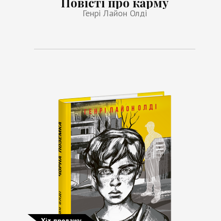
Повісті про карму
Генрі Лайон Олді
Хіт продажу