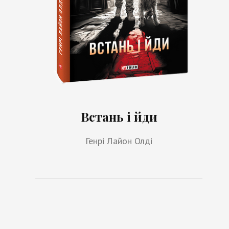
Встань і йди
Генрі Лайон Олді