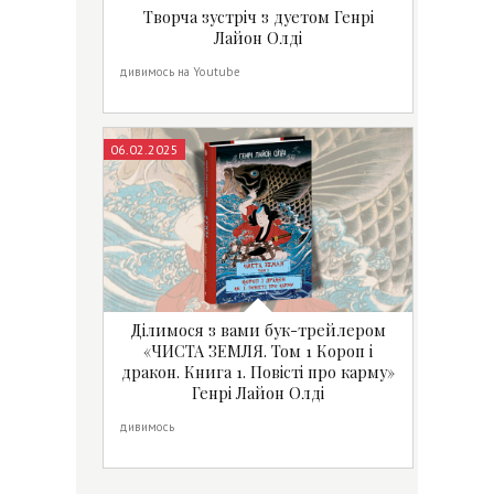
Творча зустріч з дуетом Генрі
Лайон Олді
дивимось на Youtube
06.02.2025
Ділимося з вами бук-трейлером
«ЧИСТА ЗЕМЛЯ. Том 1 Короп і
дракон. Книга 1. Повісті про карму»
Генрі Лайон Олді
дивимось