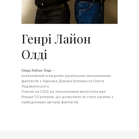
Генрі Лайон
Олді
Ге́нрі Ла́йон О́лді
—
колективний псевдонім українських письменників-
фантастів з Харкова Дмитра Громова та Олега
Ладиженського.
Станом на 2018 рік письменники випустили вже
більше 50 романів, що дозволило їм стати одними з
найвідоміших авторів фантастів.