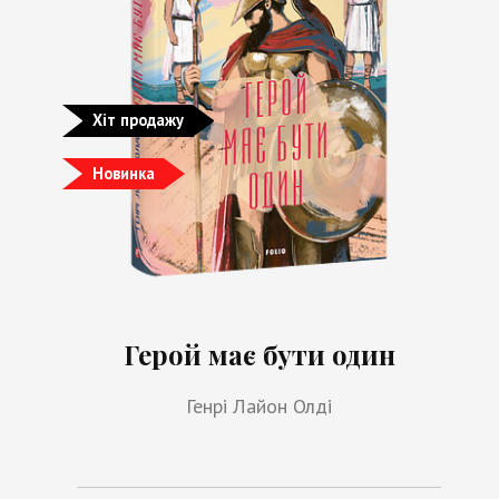
Хіт продажу
Новинка
Герой має бути один
Генрі Лайон Олді