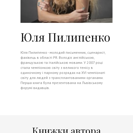
Юля Пилипенко
Юля Пилипенко - молодий письменник, сценарист,
фахівець в області PR. Володіє англійською,
французькою та італійською мовами. У 2007 році
стала чемпіонкою світу з великого тенісу в
одиночному і парному розрядах на XVI чемпіонаті
світу для людей з трансплантованими органами.
Перша книга була презентована на Львівському
форумі видавців.
Книжки автора