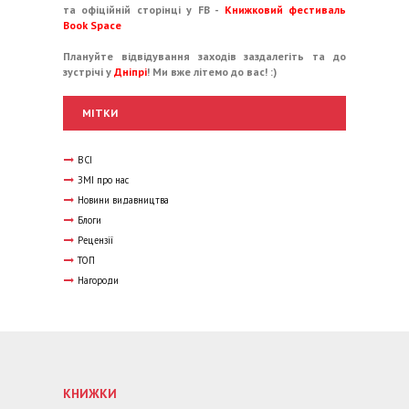
та офіційній сторінці у FB -
Книжковий фестиваль
Book Space
Плануйте відвідування заходів заздалегіть та до
зустрічі у
Дніпрі
! Ми вже літемо до вас! :)
МІТКИ
ВСІ
ЗМІ про нас
Новини видавництва
Блоги
Рецензії
ТОП
Нагороди
КНИЖКИ