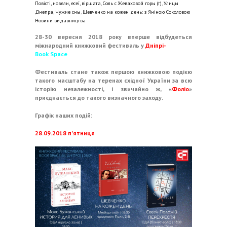
Повісті, новели, есеї, віршата
,
Соль с Жеваховой горы (т)
,
Улицы
Днепра
,
Чужие сны
,
Шевченко на кожен день: з Яніною Соколовою
Новини видавництва
28-30 вересня 2018 року вперше відбудеться
міжнародний книжковий фестиваль у
Дніпрі-
Book Space
Фестиваль стане також першою книжковою подією
такого масштабу на теренах східної України за всю
історію незалежності, і звичайно ж, «
Фоліо
»
приєднається до такого визначного заходу.
Графік наших подій:
28.09.2018 п'ятниця