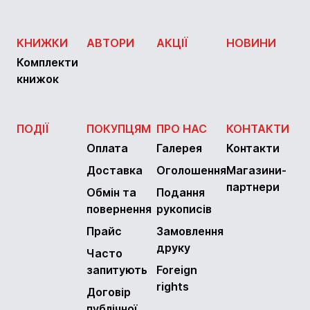
КНИЖКИ
АВТОРИ
АКЦІЇ
НОВИНИ
Комплекти
книжок
ПОДІЇ
ПОКУПЦЯМ
ПРО НАС
КОНТАКТИ
Оплата
Галерея
Контакти
Доставка
Оголошення
Магазини-
партнери
Обмін та
Подання
повернення
рукописів
Прайс
Замовлення
друку
Часто
запитують
Foreign
rights
Договір
публічної