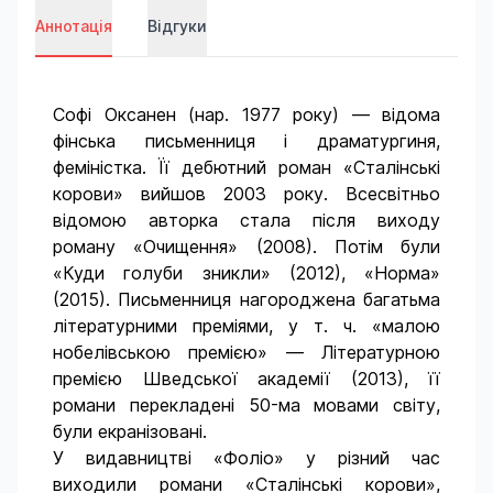
Аннотація
Відгуки
Софі Оксанен (нар. 1977 року) — відома
фінська письменниця і драматургиня,
феміністка. Її дебютний роман «Сталінські
корови» вийшов 2003 року. Всесвітньо
відомою авторка стала після виходу
роману «Очищення» (2008). Потім були
«Куди голуби зникли» (2012), «Норма»
(2015). Письменниця нагороджена багатьма
літературними преміями, у т. ч. «малою
нобелівською премією» — Літературною
премією Шведської академії (2013), її
романи перекладені 50-ма мовами світу,
були екранізовані.
У видавництві «Фоліо» у різний час
виходили романи «Сталінські корови»,