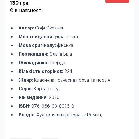
130 грн.
Є в наявності
Автор:
Софі Оксанен
Мова видання:
українська
Мова оригіналу:
фінська
Перекладач:
Ольга Біла
Обкладинка:
тверда
Кількість сторінок:
224
Жанр:
Класична і сучасна проза та поезія
Серія:
Карта світу
Рік видання:
2020
ISBN:
978-966-03-8916-8
Розділ:
Художня література
->
Роман
,