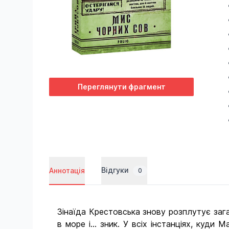
Переглянути фрагмент
Відгуки
Аннотація
0
Зінаїда Крестовська знову розплутує зага
в море і... зник. У всіх інстанціях, куд