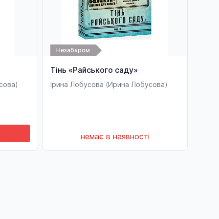
Незабаром
Тінь «Райського саду»
сова)
Ірина Лобусова (Ирина Лобусова)
немає в наявності