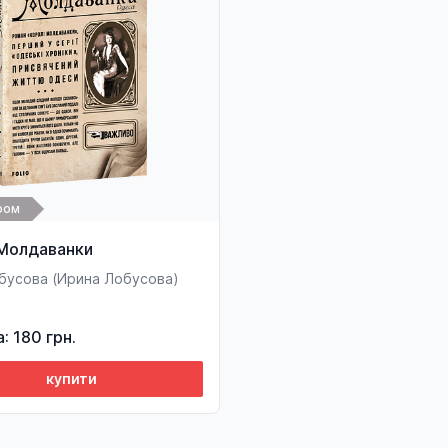
ром
 Молдаванки
обусова (Ирина Лобусова)
а: 180 грн.
купити