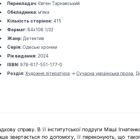
Перекладач:
Євген Тарнавський
Обкладинка:
м'яка
Кількість сторінок:
415
Формат:
84х108 1/32
Жанр:
Детектив
Серія:
Одеські хроніки
Рік видання:
2024
ISBN:
978-617-551-177-0
Розділ:
Художня література
->
Сучасна українська проза
,
Д
дкову справу. В її інститутської подруги Маші Ігнатенк
и Маша звертається по допомогу, її переконують, що тако