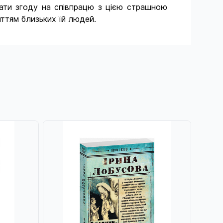
дати згоду на співпрацю з цією страшною
иттям близьких їй людей.