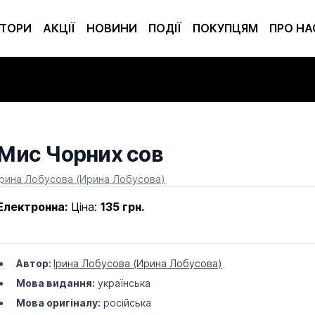
ТОРИ
АКЦІЇ
НОВИНИ
ПОДІЇ
ПОКУПЦЯМ
ПРО НА
Мис Чорних сов
Product information
Ірина Лобусова (Ирина Лобусова)
Електронна:
Ціна:
135 грн.
Автор:
Ірина Лобусова (Ирина Лобусова)
Мова видання:
українська
Мова оригіналу:
російська