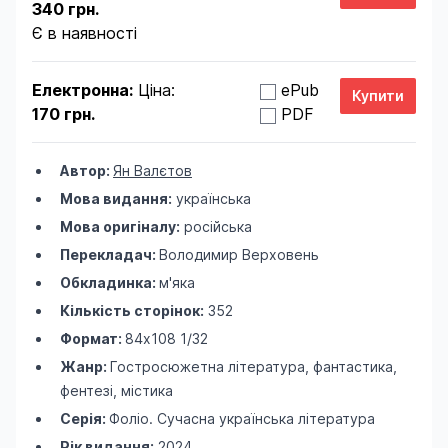
340 грн.
Є в наявності
Електронна:
Ціна:
ePub
170 грн.
PDF
Автор:
Ян Валєтов
Мова видання:
українська
Мова оригіналу:
російська
Перекладач:
Володимир Верховень
Обкладинка:
м'яка
Кількість сторінок:
352
Формат:
84х108 1/32
Жанр:
Гостросюжетна література, фантастика,
фентезі, містика
Серія:
Фоліо. Сучасна українська література
Рік видання:
2024