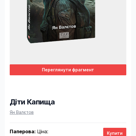
Переглянути фрагмент
Діти Капища
Product information
Ян Валєтов
Паперова:
Ціна: