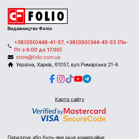
Видавництво Фоліо
+38(050)448-41-57, +38(050)344-45-53 (Пн-
Пт з 9.00 до 17.00)
store@folio.com.ua
Україна
,
Харків
,
61057
,
вул.Римарська 21-А
Facebook
Instagram
Instagram
Youtube
Telegram
Карта сайту
Передрук або будь-яке інше комерційне