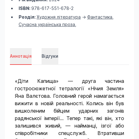
ISBN:
978-617-551-678-2
Розділ:
Художня література
->
Фантастика
,
Сучасна українська проза
,
Аннотація
Відгуки
«Діти Капища» — друга частина
гостросюжетної тетралогії «Нічия Земля»
Яна Валєтова. Головний герой намагається
вижити в новій реальності. Колись він був
вишколеним бійцем ударних загонів
радянської імперії… Тепер такі, які він, хто
залишився живий, — найманці, ізгої або
співробітники спецслужб. Втративши