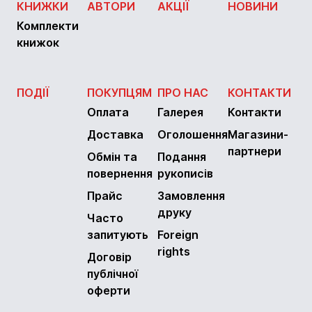
КНИЖКИ
АВТОРИ
АКЦІЇ
НОВИНИ
Комплекти
книжок
ПОДІЇ
ПОКУПЦЯМ
ПРО НАС
КОНТАКТИ
Оплата
Галерея
Контакти
Доставка
Оголошення
Магазини-
партнери
Обмін та
Подання
повернення
рукописів
Прайс
Замовлення
друку
Часто
запитують
Foreign
rights
Договір
публічної
оферти