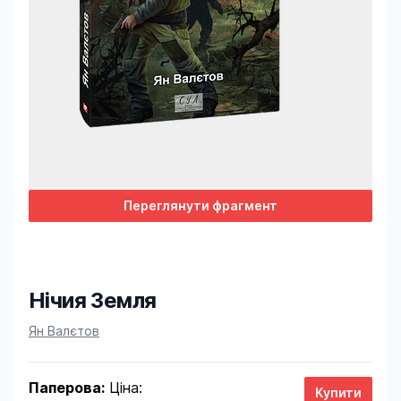
Переглянути фрагмент
Нічия Земля
Product information
Ян Валєтов
Паперова:
Ціна: