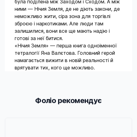
була поділена між Заходом і Сходом. А між
ними — Нічия Земля, де не діють закони, де
неможливо жити, сіра зона для торгівлі
зброєю і наркотиками. Але люди там
залишилися, вони все ще мають надію і
готові за неї битися.
«Нічия Земля» — перша книга одноіменної
тетралогії Яна Валєтова. Головний герой
намагається вижити в новій реальності й
врятувати тих, кого ще можливо.
Фоліо рекомендує