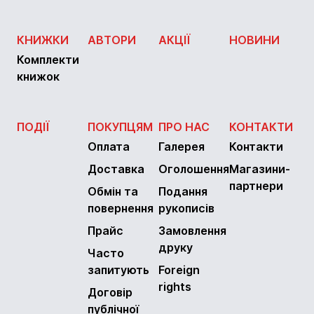
КНИЖКИ
АВТОРИ
АКЦІЇ
НОВИНИ
Комплекти
книжок
ПОДІЇ
ПОКУПЦЯМ
ПРО НАС
КОНТАКТИ
Оплата
Галерея
Контакти
Доставка
Оголошення
Магазини-
партнери
Обмін та
Подання
повернення
рукописів
Прайс
Замовлення
друку
Часто
запитують
Foreign
rights
Договір
публічної