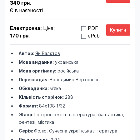
340 грн.
Є в наявності
Електронна:
Ціна:
PDF
170 грн.
ePub
Автор:
Ян Валєтов
Мова видання:
українська
Мова оригіналу:
російська
Перекладач:
Володимир Верховень
Обкладинка:
м'яка
Кількість сторінок:
288
Формат:
84х108 1/32
Жанр:
Гостросюжетна література, фантастика,
фентезі, містика
Серія:
Фоліо. Сучасна українська література
Рік видання:
2024