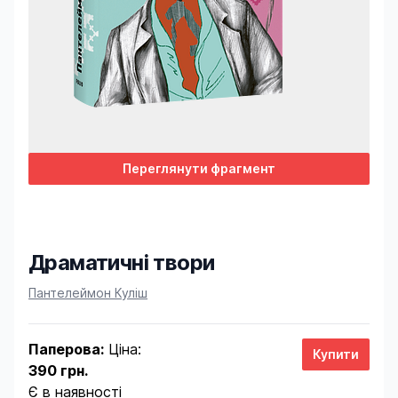
Переглянути фрагмент
Драматичні твори
Product information
Пантелеймон Куліш
Паперова:
Ціна:
390 грн.
Є в наявності