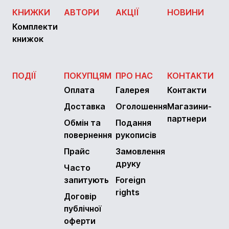
КНИЖКИ
АВТОРИ
АКЦІЇ
НОВИНИ
Комплекти
книжок
ПОДІЇ
ПОКУПЦЯМ
ПРО НАС
КОНТАКТИ
Оплата
Галерея
Контакти
Доставка
Оголошення
Магазини-
партнери
Обмін та
Подання
повернення
рукописів
Прайс
Замовлення
друку
Часто
запитують
Foreign
rights
Договір
публічної
оферти