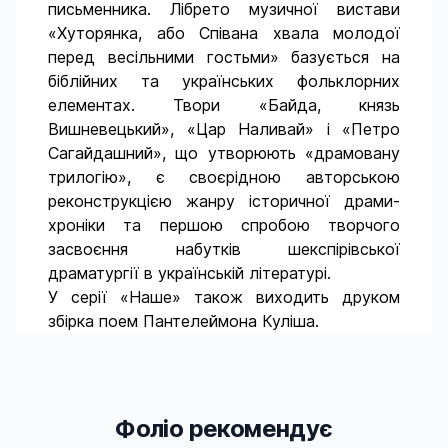
письменника. Лібрето музичної вистави
«Хуторянка, або Співана хвала молодої
перед весільними гостьми» базується на
біблійних та українських фольклорних
елементах. Твори «Байда, князь
Вишневецький», «Цар Наливай» і «Петро
Сагайдашний», що утворюють «драмовану
трилогію», є своєрідною авторською
реконструкцією жанру історичної драми-
хроніки та першою спробою творчого
засвоєння набутків шекспірівської
драматургії в українській літературі.
У серії «Наше» також виходить друком
збірка поем Пантелеймона Куліша.
Фоліо рекомендує