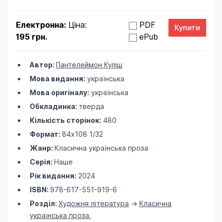
Електронна:
Ціна:
PDF
195 грн.
ePub
Автор:
Пантелеймон Куліш
Мова видання:
українська
Мова оригіналу:
українська
Обкладинка:
тверда
Кількість сторінок:
480
Формат:
84х108 1/32
Жанр:
Класична українська проза
Серія:
Наше
Рік видання:
2024
ISBN:
978-617-551-919-6
Розділ:
Художня література
->
Класична
українська проза
,