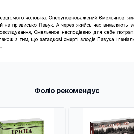
 невідомого чоловіка. Оперуповноважений Ємельянов, як
й на прізвисько Павук. А через якийсь час виявляють 
розслідування, Ємельянов несподівано для себе потрапл
акож з тим, що загадкові смерті злодія Павука і геніаль
…
Фоліо рекомендує