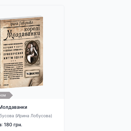
ром
 Молдаванки
обусова (Ирина Лобусова)
а: 180 грн.