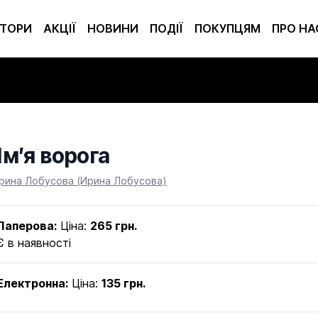
ТОРИ
АКЦІЇ
НОВИНИ
ПОДІЇ
ПОКУПЦЯМ
ПРО НА
Ім′я ворога
Product information
Ірина Лобусова (Ирина Лобусова)
Паперова:
Ціна:
265 грн.
Є в наявності
Електронна:
Ціна:
135 грн.