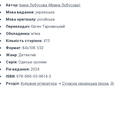
Автор:
Ірина Лобусова (Ирина Лобусова)
Мова видання:
українська
Мова оригіналу:
російська
Перекладач:
Євген Тарнавський
Обкладинка:
м'яка
Кількість сторінок:
413
Формат:
84х108 1/32
Жанр:
Детектив
Серія:
Одеські хроніки
Рік видання:
2024
ISBN:
978-966-03-9614-2
Розділ:
Художня література
->
Сучасна українська проза
,
Д