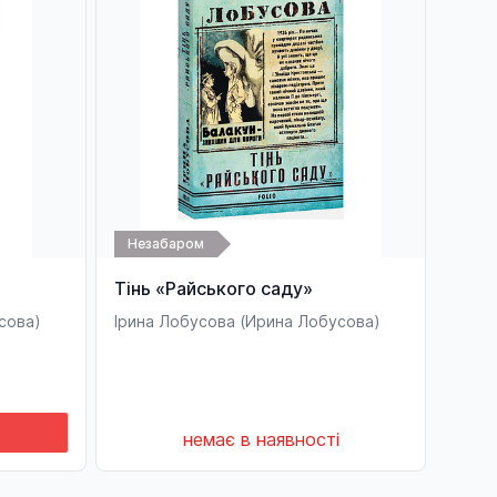
Незабаром
Тінь «Райського саду»
сова)
Ірина Лобусова (Ирина Лобусова)
немає в наявності