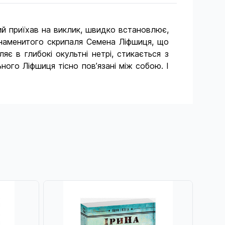
ий приїхав на виклик, швидко встановлює,
знаменитого скрипаля Семена Ліфшиця, що
яє в глибокі окультні нетрі, стикається з
ного Ліфшиця тісно пов’язані між собою. І