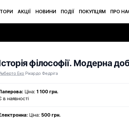
ТОРИ
АКЦІЇ
НОВИНИ
ПОДІЇ
ПОКУПЦЯМ
ПРО НА
Історія філософії. Модерна до
Product information
Умберто Еко
Рікардо Федріга
Паперова:
Ціна:
1 100 грн.
Є в наявності
Електронна:
Ціна:
500 грн.