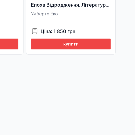
Епоха Відродження. Література
і театр. Образотворче
Умберто Еко
мистецтво. Музика
Ціна: 1 850 грн.
купити