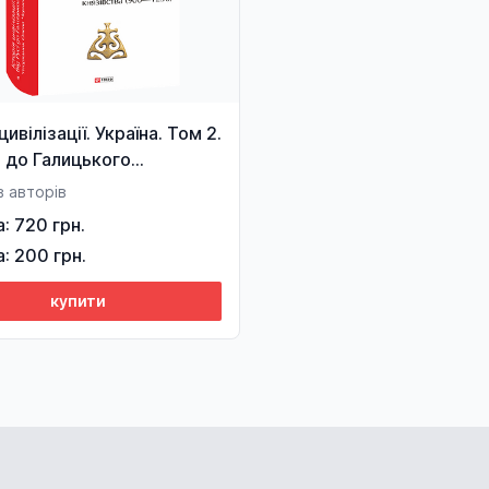
цивілізації. Україна. Том 2.
і до Галицького
тва (900–1256)
 авторів
а: 720 грн.
а: 200 грн.
купити