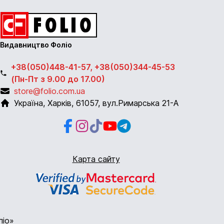
Видавництво Фоліо
+38(050)448-41-57, +38(050)344-45-53
(Пн-Пт з 9.00 до 17.00)
store@folio.com.ua
Україна
,
Харків
,
61057
,
вул.Римарська 21-А
Facebook
Instagram
Instagram
Youtube
Telegram
Карта сайту
ліо»