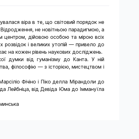
увалася віра в те, що світовий порядок не
о Відродження, не новітньою парадигмою, а
м центром, дійовою особою та мірою всіх
их розвідок і великих утопій — привело до
икає на кожен рівень наукових досліджень.
ої думки від гуманізму до Канта. У ній
тва, філософію — з історією, мистецтвом і
Марсіліо Фічіно і Піко делла Мірандоли до
да Лейбніца, від Девіда Юма до Іммануїла
еминська