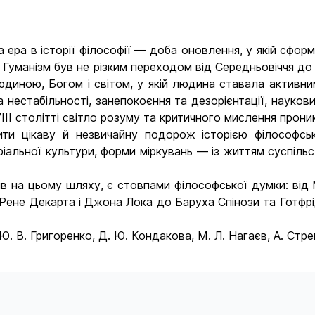
ера в історії філософії — доба оновлення, у якій сформ
. Гуманізм був не різким переходом від Середньовіччя д
диною, Богом і світом, у якій людина ставала активни
а нестабільності, занепокоєння та дезорієнтації, науков
VIII столітті світло розуму та критичного мислення прон
ти цікаву й незвичайну подорож історією філософськ
ріальної культури, форми міркувань — із життям суспільс
в на цьому шляху, є стовпами філософської думки: від 
Рене Декарта і Джона Лока до Баруха Спінози та Готфрі
Ю. В. Григоренко, Д. Ю. Кондакова, М. Л. Нагаєв, А. Стр