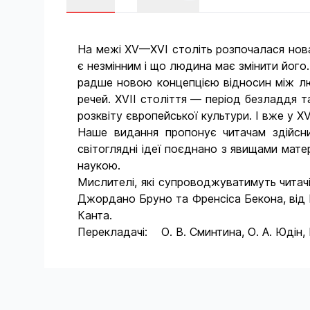
На межі XV—XVI століть розпочалася нова 
є незмінним і що людина має змінити його
радше новою концепцією відносин між лю
речей. XVII століття — період безладдя т
розквіту європейської культури. І вже у X
Наше видання пропонує читачам здійсни
світоглядні ідеї поєднано з явищами мате
наукою.
Мислителі, які супроводжуватимуть читачі
Джордано Бруно та Френсіса Бекона, від 
Канта.
Перекладачі: О. В. Сминтина, О. А. Юдін, 