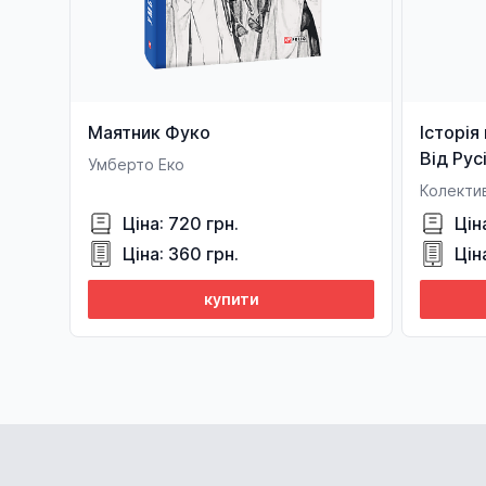
Маятник Фуко
Історія 
Від Рус
Умберто Еко
князівс
Колектив
Ціна: 720 грн.
Цін
Ціна: 360 грн.
Цін
купити