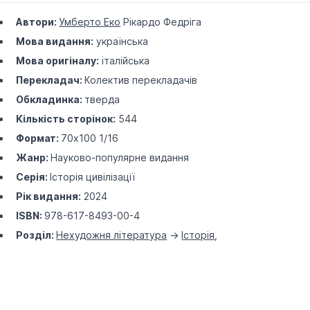
Автори:
Умберто Еко
Рікардо Федріга
Мова видання:
українська
Мова оригіналу:
італійська
Перекладач:
Колектив перекладачів
Обкладинка:
тверда
Кількість сторінок:
544
Формат:
70х100 1/16
Жанр:
Науково-популярне видання
Серія:
Історія цивілізації
Рік видання:
2024
ISBN:
978-617-8493-00-4
Розділ:
Нехудожня література
->
Історія
,