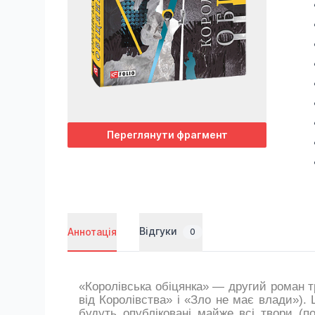
Переглянути фрагмент
Відгуки
Аннотація
0
«Королівська обіцянка» — другий роман т
від Королівства» і «Зло не має влади»). 
будуть опубліковані майже всі твори (по