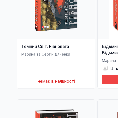
Темний Світ. Рівновага
Відьмин
Відьмин
Марина та Сергій Дяченки
Марина 
Цін
немає в наявності