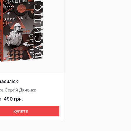
василіск
та Сергій Дяченки
а: 490 грн.
купити