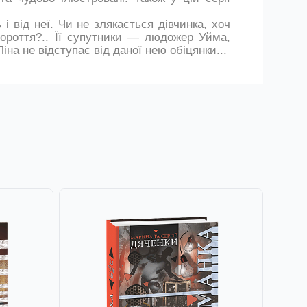
і від неї. Чи не злякається дівчинка, хоч
вороття?.. Її супутники — людожер Уйма,
іна не відступає від даної нею обіцянки...