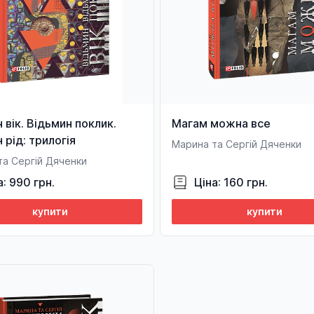
 вік. Відьмин поклик.
Магам можна все
 рід: трилогія
Марина та Сергій Дяченки
та Сергій Дяченки
а: 990 грн.
Ціна: 160 грн.
купити
купити