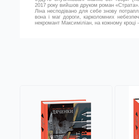
2017 року вийшов друком роман «Страта»
Ліна несподівано для себе знову потрапля
вона і маг дороги, карколомних небезпеч
некромант Максиміліан, на кожному кроці —