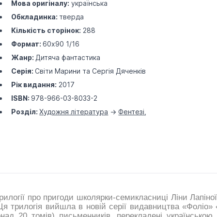
Мова оригіналу:
українська
Обкладинка:
тверда
Кількість сторінок:
288
Формат:
60х90 1/16
Жанр:
Дитяча фантастика
Серія:
Світи Марини та Сергія Дяченків
Рік видання:
2017
ISBN:
978-966-03-8033-2
Розділ:
Художня література
->
Фентезі
,
рилогії про пригоди школярки-семикласниці Ліни Лапіної
Ця трилогія вийшла в новій серії видавництва «Фоліо» 
над 20 томів) письменників, перекладені українською 