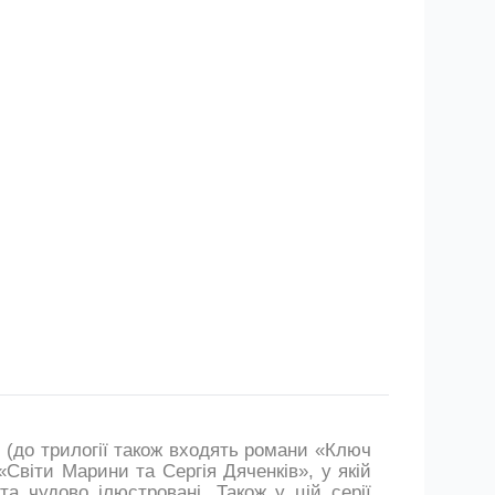
 (до трилогії також входять романи «Ключ
«Світи Марини та Сергія Дяченків», у якій
та чудово ілюстровані. Також у цій серії