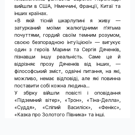
вийшли в США, Німеччині, Франції, Китаї та
інших країнах.
«В якій тісній шкарлупині я живу —
затурканий моїми жалюгідними п’ятьма
почуттями, гордий своїм темним розумом,
своєю безпорадною інтуїцією!» — вигукує
один з героїв Марини та Сергія Дяченків,
пізнавши іншу реальність. Саме це й
відрізняє прозу Дяченків від інших, —
філософський зміст, одвічні питання, на які,
можливо, немає відповіді, але які повинна
поставити собі кожна людина...
У збірку війшли повісті і оповідання
«Підземний вітер», «Трон», «Тіна-Делла»,
«Суддя», «Сліпий Василіск», «Фенікс»,
«Казка про Золотого Півника» та інші.