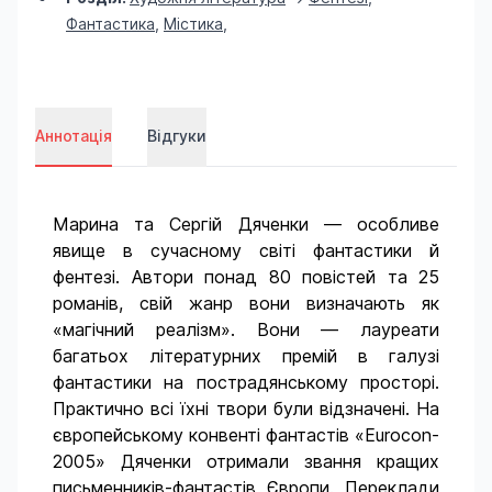
Фантастика
,
Містика
,
Аннотація
Відгуки
Марина та Сергій Дяченки — особливе
явище в сучасному світі фантастики й
фентезі. Автори понад 80 повістей та 25
романів, свій жанр вони визначають як
«магічний реалізм». Вони — лауреати
багатьох літературних премій в галузі
фантастики на пострадянському просторі.
Практично всі їхні твори були відзначені. На
європейському конвенті фантастів «Eurocon-
2005» Дяченки отримали звання кращих
письменників-фантастів Європи. Переклади