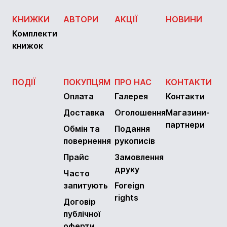
КНИЖКИ
АВТОРИ
АКЦІЇ
НОВИНИ
Комплекти
книжок
ПОДІЇ
ПОКУПЦЯМ
ПРО НАС
КОНТАКТИ
Оплата
Галерея
Контакти
Доставка
Оголошення
Магазини-
партнери
Обмін та
Подання
повернення
рукописів
Прайс
Замовлення
друку
Часто
запитують
Foreign
rights
Договір
публічної
оферти