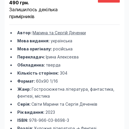
490 грн.
Залишилось декілька
примірників
Автор:
Марина та Сергій Дяченки
Мова видання:
українська
Мова оригіналу:
російська
Перекладач:
Ірина Алексеєва
Обкладинка:
тверда
Кількість сторінок:
304
Формат:
60х90 1/16
Жанр:
Гостросюжетна література, фантастика,
фентезі, містика
Серія:
Світи Марини та Сергія Дяченків
Рік видання:
2023
ISBN:
978-966-03-8698-3
Розділ:
Художня література
->
Фентезі
,