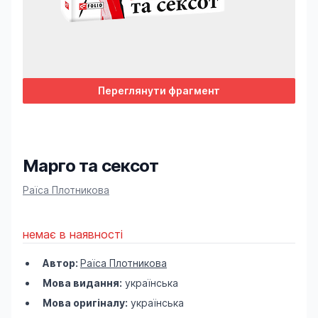
Переглянути фрагмент
Марго та сексот
Product information
Раїса Плотникова
немає в наявності
Автор:
Раїса Плотникова
Мова видання:
українська
Мова оригіналу:
українська