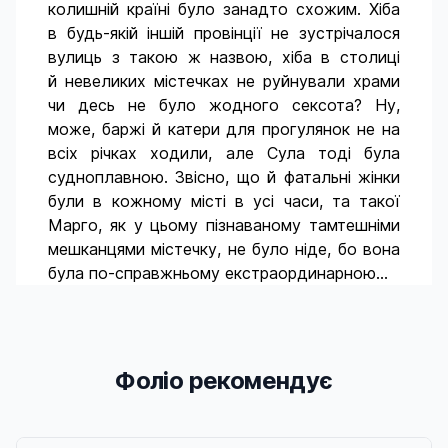
колишній країні було занадто схожим. Хіба
в будь-якій іншій провінції не зустрічалося
вулиць з такою ж назвою, хіба в столиці
й невеликих містечках не руйнували храми
чи десь не було жодного сексота? Ну,
може, баржі й катери для прогулянок не на
всіх річках ходили, але Сула тоді була
судноплавною. Звісно, що й фатальні жінки
були в кожному місті в усі часи, та такої
Марго, як у цьому пізнаваному тамтешніми
мешканцями містечку, не було ніде, бо вона
була по-справжньому екстраординарною...
Фоліо рекомендує