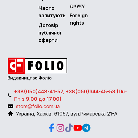
друку
Часто
запитують
Foreign
rights
Договір
публічної
оферти
Видавництво Фоліо
+38(050)448-41-57, +38(050)344-45-53 (Пн-
Пт з 9.00 до 17.00)
store@folio.com.ua
Україна
,
Харків
,
61057
,
вул.Римарська 21-А
Facebook
Instagram
Instagram
Youtube
Telegram