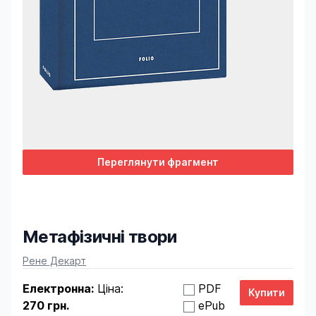
Переглянути фрагмент
Метафізичні твори
Product information
Рене Декарт
Електронна:
Ціна:
PDF
270 грн.
ePub