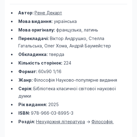
Автор:
Рене Декарт
Мова видання:
українська
Мова оригіналу:
французька, латинь
Перекладачі:
Віктор Андрушко, Стелла
Гатальська, Олег Хома, Андрій Баумейстер
Обкладинка:
тверда
Кількість сторінок:
224
Формат:
60х90 1/16
Жанр:
Філософія
Науково-популярне видання
Серія:
Бібліотека класичної світової наукової
думки
Рік видання:
2025
ISBN:
978-966-03-8995-3
Розділ:
Нехудожня література
->
Філософія
,