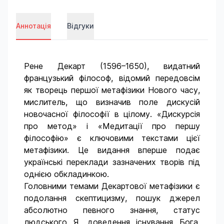
Аннотація
Відгуки
Рене Декарт (1596–1650), видатний
французький філософ, відомий передовсім
як творець першої метафізики Нового часу,
мислитель, що визначив поле дискусій
новочасної філософії в цілому. «Дискурсія
про метод» і «Медитації про першу
філософію» є ключовими текстами цієї
метафізики. Це видання вперше подає
українські переклади зазначених творів під
однією обкладинкою.
Головними темами Декартової метафізики є
подолання скептицизму, пошук джерел
абсолютно певного знання, статус
людського Я, доведення існування Бога,