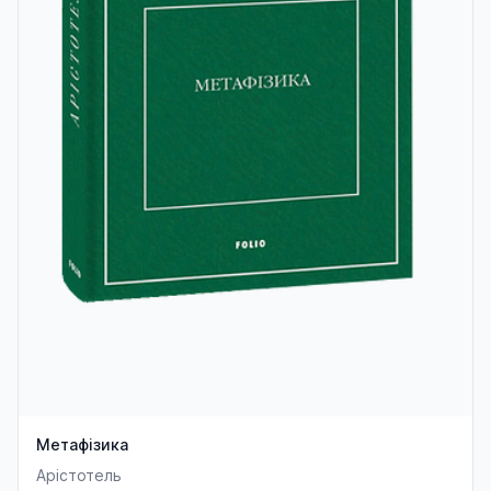
Метафізика
Арістотель