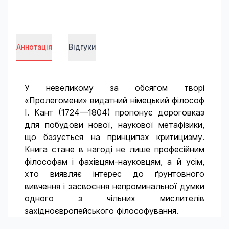
Аннотація
Відгуки
У невеликому за обсягом творі
«Пролегомени» видатний німецький філософ
І. Кант (1724—1804) пропонує дороговказ
для побудови нової, наукової метафізики,
що базується на принципах критицизму.
Книга стане в нагоді не лише професійним
філософам і фахівцям-науковцям, а й усім,
хто виявляє інтерес до ґрунтовного
вивчення і засвоєння непроминальної думки
одного з чільних мислителів
західноєвропейського філософування.