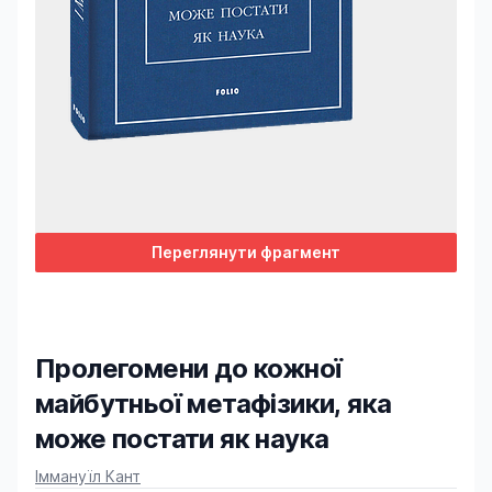
Переглянути фрагмент
Пролегомени до кожної
майбутньої метафізики, яка
може постати як наука
Product information
Іммануїл Кант