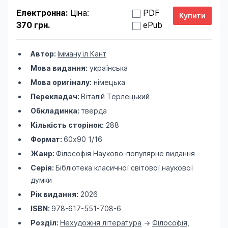
Електронна:
Ціна:
PDF
370 грн.
ePub
Автор:
Іммануїл Кант
Мова видання:
українська
Мова оригіналу:
німецька
Перекладач:
Віталій Терлецький
Обкладинка:
тверда
Кількість сторінок:
288
Формат:
60х90 1/16
Жанр:
Філософія
Науково-популярне видання
Серія:
Бібліотека класичної світової наукової
думки
Рік видання:
2026
ISBN:
978-617-551-708-6
Розділ:
Нехудожня література
->
Філософія
,