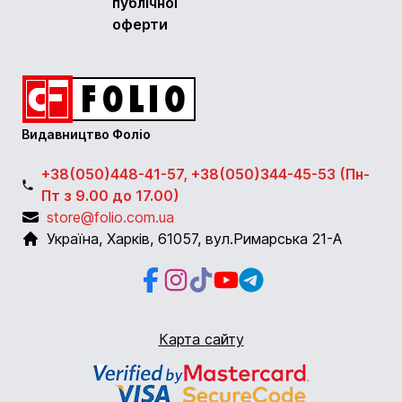
публічної
оферти
Видавництво Фоліо
+38(050)448-41-57, +38(050)344-45-53 (Пн-
Пт з 9.00 до 17.00)
store@folio.com.ua
Україна
,
Харків
,
61057
,
вул.Римарська 21-А
Facebook
Instagram
Instagram
Youtube
Telegram
Карта сайту