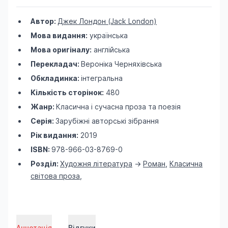
Автор:
Джек Лондон (Jack London)
Мова видання:
українська
Мова оригіналу:
англійська
Перекладач:
Вероніка Черняхівська
Обкладинка:
інтегральна
Кількість сторінок:
480
Жанр:
Класична і сучасна проза та поезія
Серія:
Зарубіжні авторські зібрання
Рік видання:
2019
ISBN:
978-966-03-8769-0
Розділ:
Художня література
->
Роман
,
Класична
світова проза
,
Аннотація
Відгуки