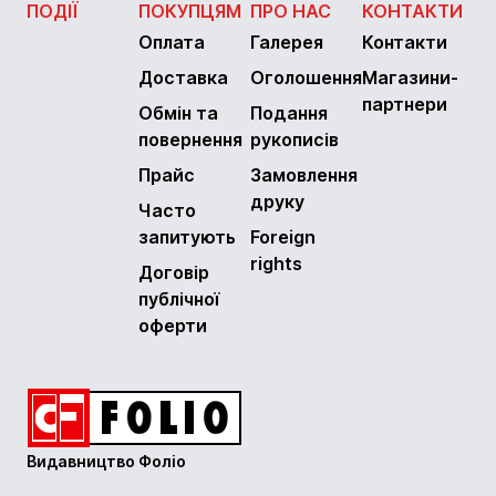
ПОДІЇ
ПОКУПЦЯМ
ПРО НАС
КОНТАКТИ
Оплата
Галерея
Контакти
Доставка
Оголошення
Магазини-
партнери
Обмін та
Подання
повернення
рукописів
Прайс
Замовлення
друку
Часто
запитують
Foreign
rights
Договір
публічної
оферти
Видавництво Фоліо