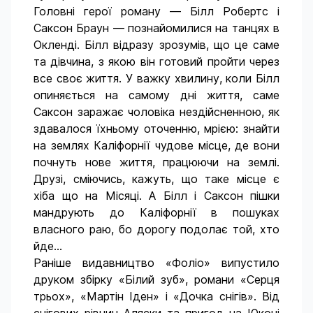
Головні герої роману — Білл Робертс і
Саксон Браун — познайомилися на танцях в
Окленді. Білл відразу зрозумів, що це саме
та дівчина, з якою він готовий пройти через
все своє життя. У важку хвилину, коли Білл
опиняється на самому дні життя, саме
Саксон заражає чоловіка нездійсненною, як
здавалося їхньому оточенню, мрією: знайти
на землях Каліфорнії чудове місце, де вони
почнуть нове життя, працюючи на землі.
Друзі, сміючись, кажуть, що таке місце є
хіба що на Місяці. А Білл і Саксон пішки
мандрують до Каліфорнії в пошуках
власного раю, бо дорогу подолає той, хто
йде…
Раніше видавництво «Фоліо» випустило
друком збірку «Білий зуб», романи «Серця
трьох», «Мартін Іден» і «Дочка снігів». Від