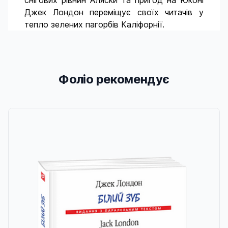
снігових рівнин Аляски та пригод на Юконі
Джек Лондон переміщує своїх читачів у
тепло зелених пагорбів Каліфорнії.
Фоліо рекомендує