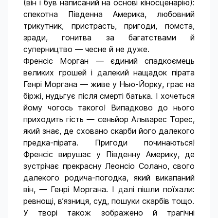
(він і був написаний на основі кіносценарію):
спекотна Південна Америка, любовний
трикутник, пристрасть, пригоди, помста,
зради, гонитва за багатствами й
суперництво — чесне й не дуже.
Френсіс Морган — єдиний спадкоємець
великих грошей і далекий нащадок пірата
Генрі Моргана — живе у Нью-Йорку, грає на
біржі, нудьгує після смерті батька. І хочеться
йому чогось такого! Випадково до нього
приходить гість — сеньйор Альварес Торес,
який знає, де сховано скарби його далекого
предка-пірата. Пригоди починаються!
Френсіс вирушає у Південну Америку, де
зустрічає прекрасну Леонсіо Солано, свого
далекого родича-погодка, який викапаний
він, — Генрі Моргана. І далі пішли поїхали:
ревнощі, в’язниця, суд, пошуки скарбів тощо.
У творі також зображено й трагічні