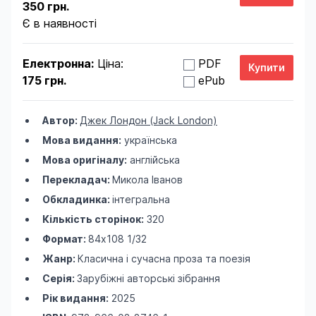
350 грн.
Є в наявності
Електронна:
Ціна:
PDF
175 грн.
ePub
Автор:
Джек Лондон (Jack London)
Мова видання:
українська
Мова оригіналу:
англійська
Перекладач:
Микола Іванов
Обкладинка:
інтегральна
Кількість сторінок:
320
Формат:
84х108 1/32
Жанр:
Класична і сучасна проза та поезія
Серія:
Зарубіжні авторські зібрання
Рік видання:
2025