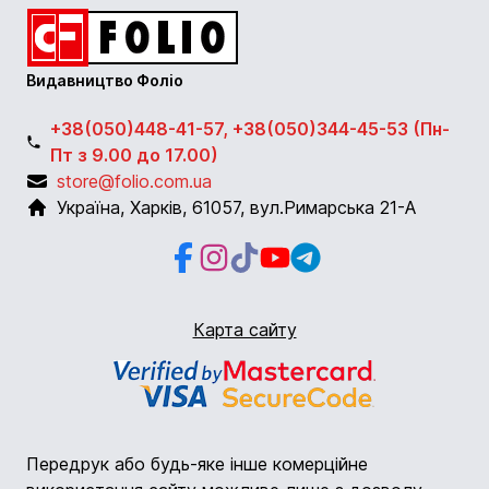
Видавництво Фоліо
+38(050)448-41-57, +38(050)344-45-53 (Пн-
Пт з 9.00 до 17.00)
store@folio.com.ua
Україна
,
Харків
,
61057
,
вул.Римарська 21-А
Facebook
Instagram
Instagram
Youtube
Telegram
Карта сайту
Передрук або будь-яке інше комерційне