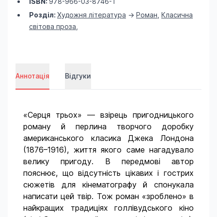
ISBN:
978-966-03-8746-1
Розділ:
Художня література
->
Роман
,
Класична
світова проза
,
Аннотація
Відгуки
«Серця трьох» — взірець пригодницького
роману й перлина творчого доробку
американського класика Джека Лондона
(1876–1916), життя якого саме нагадувало
велику пригоду. В передмові автор
пояснює, що відсутність цікавих і гострих
сюжетів для кінематографу й спонукала
написати цей твір. Тож роман «зроблено» в
найкращих традиціях голлівудського кіно