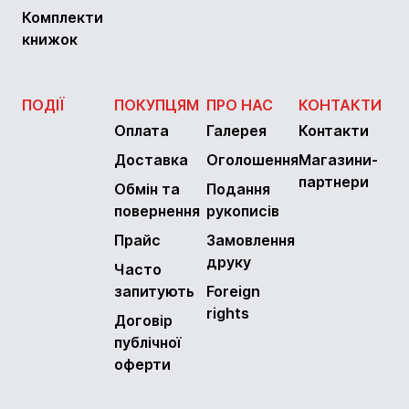
Комплекти
книжок
ПОДІЇ
ПОКУПЦЯМ
ПРО НАС
КОНТАКТИ
Оплата
Галерея
Контакти
Доставка
Оголошення
Магазини-
партнери
Обмін та
Подання
повернення
рукописів
Прайс
Замовлення
друку
Часто
запитують
Foreign
rights
Договір
публічної
оферти