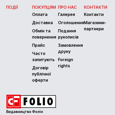
ПОДІЇ
ПОКУПЦЯМ
ПРО НАС
КОНТАКТИ
Оплата
Галерея
Контакти
Доставка
Оголошення
Магазини-
партнери
Обмін та
Подання
повернення
рукописів
Прайс
Замовлення
друку
Часто
запитують
Foreign
rights
Договір
публічної
оферти
Видавництво Фоліо