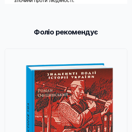
злочини проти людяності.
Фоліо рекомендує