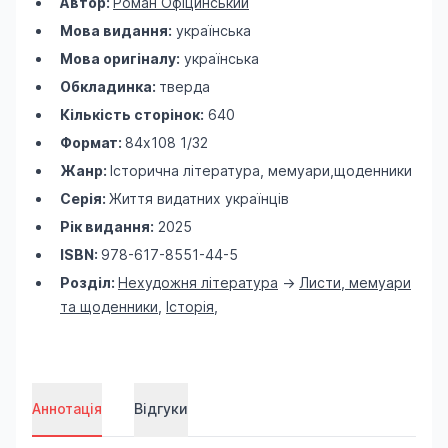
Автор:
Роман Офіцинський
Мова видання:
українська
Мова оригіналу:
українська
Обкладинка:
тверда
Кількість сторінок:
640
Формат:
84х108 1/32
Жанр:
Історична література, мемуари,щоденники
Серія:
Життя видатних українців
Рік видання:
2025
ISBN:
978-617-8551-44-5
Розділ:
Нехудожня література
->
Листи, мемуари
та щоденники
,
Історія
,
Аннотація
Відгуки