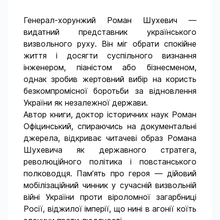
Генерал-хорунжий Роман Шухевич —
видатний представник українського
визвольного руху. Він міг обрати спокійне
життя і досягти суспільного визнання
інженером, піаністом або бізнесменом,
однак зробив жертовний вибір на користь
безкомпромісної боротьби за відновлення
України як незалежної держави.
Автор книги, доктор історичних наук Роман
Офіцинський, спираючись на документальні
джерела, відкриває читачеві образ Романа
Шухевича як державного стратега,
революційного політика і повстанського
полководця. Пам’ять про героя — дійовий
мобілізаційний чинник у сучасній визвольній
війні України проти віроломної загарбниці
Росії, віджилої імперії, що нині в агонії коїть