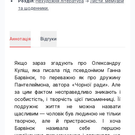
Розділ:
Нехудожня література
->
Листи, мемуари
та щоденники
,
Аннотація
Відгуки
Якщо зараз згадують про Олександру
Куліш, яка писала під псевдонімом Ганна
Барвінок, то переважно як про дружину
Пантелеймона, автора «Чорної ради». Але
за цим фактом несправедливо зникають і
особистість, і творчість цієї письменниці. Її
подружнє життя не можна назвати
щасливим — чоловік був людиною не тільки
творчою, але й пристрасною. І хоча
Барвінок називала себе першою