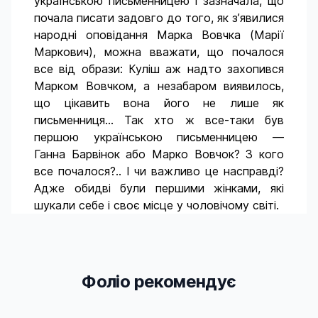
українською письменницею і зазначала, що
почала писати задовго до того, як з’явилися
народні оповідання Марка Вовчка (Марії
Маркович), можна вважати, що почалося
все від образи: Куліш аж надто захопився
Марком Вовчком, а незабаром виявилось,
що цікавить вона його не лише як
письменниця... Так хто ж все-таки був
першою українською письменницею —
Ганна Барвінок або Марко Вовчок? З кого
все почалося?.. І чи важливо це насправді?
Адже обидві були першими жінками, які
шукали себе і своє місце у чоловічому світі.
Фоліо рекомендує