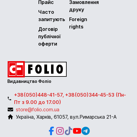
Прайс
Замовлення
друку
Часто
запитують
Foreign
rights
Договір
публічної
оферти
Видавництво Фоліо
+38(050)448-41-57, +38(050)344-45-53 (Пн-
Пт з 9.00 до 17.00)
store@folio.com.ua
Україна
,
Харків
,
61057
,
вул.Римарська 21-А
Facebook
Instagram
Instagram
Youtube
Telegram