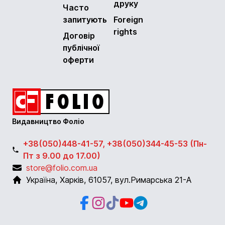
друку
Часто
запитують
Foreign
rights
Договір
публічної
оферти
Видавництво Фоліо
+38(050)448-41-57, +38(050)344-45-53 (Пн-
Пт з 9.00 до 17.00)
store@folio.com.ua
Україна
,
Харків
,
61057
,
вул.Римарська 21-А
Facebook
Instagram
Instagram
Youtube
Telegram