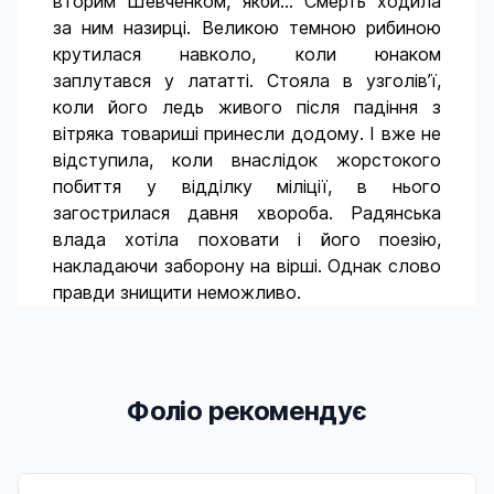
вторим Шевченком, якби… Смерть ходила
за ним назирці. Великою темною рибиною
крутилася навколо, коли юнаком
заплутався у лататті. Стояла в узголів’ї,
коли його ледь живого після падіння з
вітряка товариші принесли додому. І вже не
відступила, коли внаслідок жорстокого
побиття у відділку міліції, в нього
загострилася давня хвороба. Радянська
влада хотіла поховати і його поезію,
накладаючи заборону на вірші. Однак слово
правди знищити неможливо.
Фоліо рекомендує