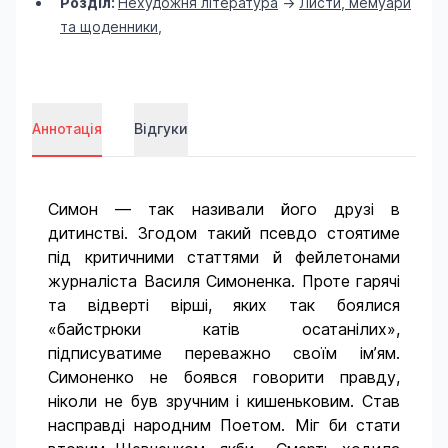
Розділ:
Нехудожня література
->
Листи, мемуари
та щоденники
,
Аннотація
Відгуки
Симон — так називали його друзі в
дитинстві. Згодом такий псевдо стоятиме
під критичними статтями й фейлетонами
журналіста Василя Симоненка. Проте гарячі
та відверті вірші, яких так боялися
«байстрюки катів осатанілих»,
підписуватиме переважно своїм ім’ям.
Симоненко не боявся говорити правду,
ніколи не був зручним і кишеньковим. Став
насправді народним Поетом. Міг би стати