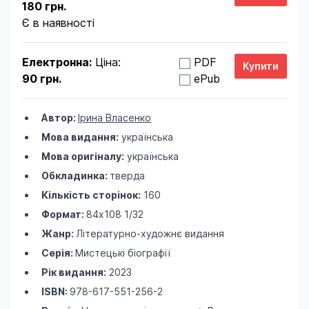
180 грн.
Є в наявності
Електронна:
Ціна:
PDF
90 грн.
ePub
Автор:
Ірина Власенко
Мова видання:
українська
Мова оригіналу:
українська
Обкладинка:
тверда
Кількість сторінок:
160
Формат:
84х108 1/32
Жанр:
Літературно-художнє видання
Серія:
Мистецькі біографії
Рік видання:
2023
ISBN:
978-617-551-256-2