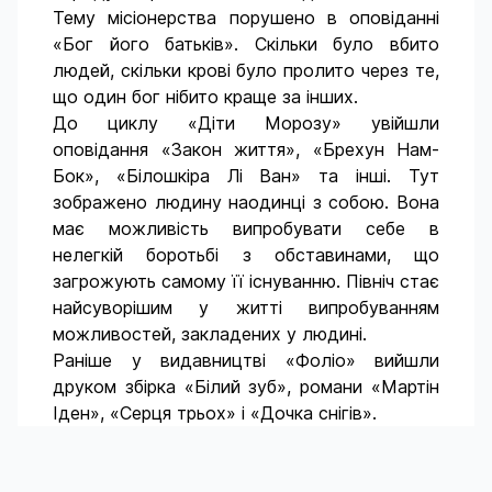
Тему місіонерства порушено в оповіданні
«Бог його батьків». Скільки було вбито
людей, скільки крові було пролито через те,
що один бог нібито краще за інших.
До циклу «Діти Морозу» увійшли
оповідання «Закон життя», «Брехун Нам-
Бок», «Білошкіра Лі Ван» та інші. Тут
зображено людину наодинці з собою. Вона
має можливість випробувати себе в
нелегкій боротьбі з обставинами, що
загрожують самому її існуванню. Північ стає
найсуворішим у житті випробуванням
можливостей, закладених у людині.
Раніше у видавництві «Фоліо» вийшли
друком збірка «Білий зуб», романи «Мартін
Іден», «Серця трьох» і «Дочка снігів».