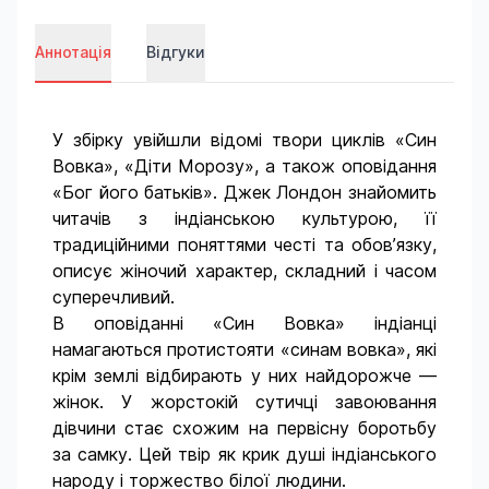
Аннотація
Відгуки
У збірку увійшли відомі твори циклів «Син
Вовка», «Діти Морозу», а також оповідання
«Бог його батьків». Джек Лондон знайомить
читачів з індіанською культурою, її
традиційними поняттями честі та обов’язку,
описує жіночий характер, складний і часом
суперечливий.
В оповіданні «Син Вовка» індіанці
намагаються протистояти «синам вовка», які
крім землі відбирають у них найдорожче —
жінок. У жорстокій сутичці завоювання
дівчини стає схожим на первісну боротьбу
за самку. Цей твір як крик душі індіанського
народу і торжество білої людини.