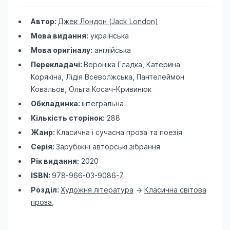
Автор:
Джек Лондон (Jack London)
Мова видання:
українська
Мова оригіналу:
англійська
Перекладачі:
Вероніка Гладка, Катерина
Корякіна, Лідія Всеволжська, Пантелеймон
Ковальов, Ольга Косач-Кривинюк
Обкладинка:
інтегральна
Кількість сторінок:
288
Жанр:
Класична і сучасна проза та поезія
Серія:
Зарубіжні авторські зібрання
Рік видання:
2020
ISBN:
978-966-03-9086-7
Розділ:
Художня література
->
Класична світова
проза
,