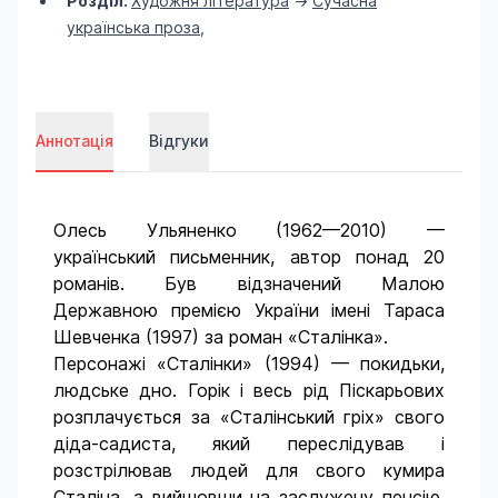
Розділ:
Художня література
->
Сучасна
українська проза
,
Аннотація
Відгуки
Олесь Ульяненко (1962—2010) —
український письменник, автор понад 20
романів. Був відзначений Малою
Державною премією України імені Тараса
Шевченка (1997) за роман «Сталінка».
Персонажі «Сталінки» (1994) — покидьки,
людське дно. Горік і весь рід Піскарьових
розплачується за «Сталінський гріх» свого
діда-садиста, який переслідував і
розстрілював людей для свого кумира
Сталіна, а вийшовши на заслужену пенсію,