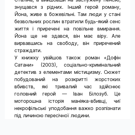
знущався з рідних. Інший герой роману,
Йона, живе в божевільні. Там люди у стані
безвольних рослин втратили будь-який сенс
життя і приречені на повільне вмирання.
Йона ще не здався, він має віру. Але
вирвавшись на свободу, він приречений
страждати.
У книжку увійшов також роман «Дофін
Сатани» (2003), соціально-кримінальний
детектив з елементами містицизму. Сюжет
побудований на розкритті жорстоких
вбивств, які тривалий час здійснює
головний герой — Іван Білозуб. Це
моторошна історія маніяка-вбивці, чиї
некрофільські уподобання важко розпізнати
під личиною пересічної людини.