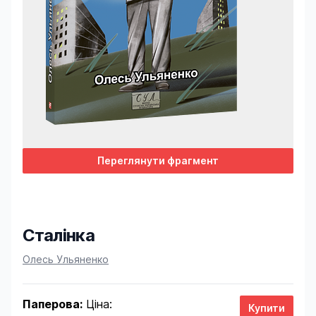
Переглянути фрагмент
Сталінка
Product information
Олесь Ульяненко
Паперова:
Ціна: