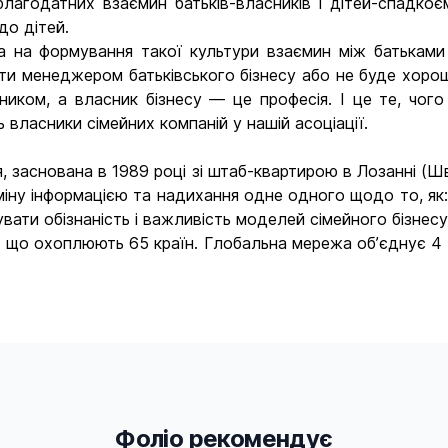
лагодатних взаємин батьків-власників і дітей-спадко
 до дітей.
 на формування такої культури взаємин між батьками і 
тати менеджером батьківського бізнесу або не буде хоро
иком, а власник бізнесу — це професія. І це те, чого
власники сімейних компаній у нашій асоціації.
 заснована в 1989 році зі штаб-квартирою в Лозанні (Шв
міну інформацією та надихання одне одного щодо то, як: с
ати обізнаність і важливість моделей сімейного бізнесу 
, що охоплюють 65 країн. Глобальна мережа об’єднує 4 0
Фоліо рекомендує