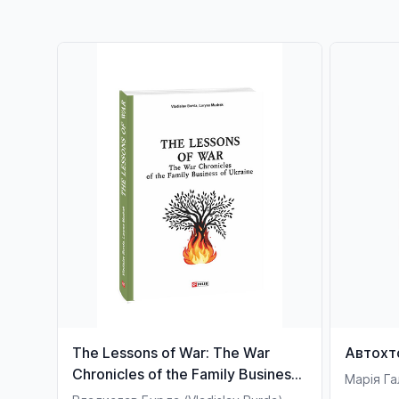
The Lessons of War: The War
Автохт
Chronicles of the Family Business
Марія Га
of Ukraine