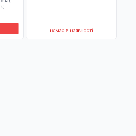
urda),
ak)
немає в наявності