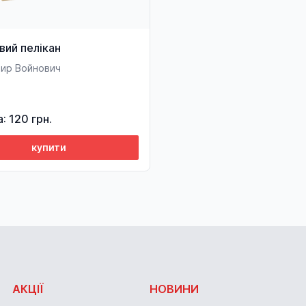
вий пелікан
ир Войнович
а: 120 грн.
купити
АКЦІЇ
НОВИНИ