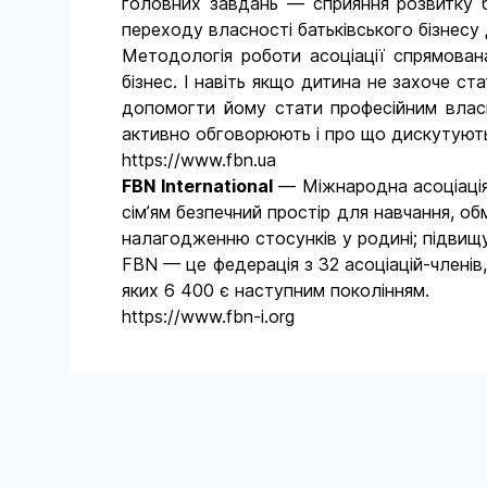
головних завдань — сприяння розвитку б
переходу власності батьківського бізнесу
Методологія роботи асоціації спрямована
бізнес. І навіть якщо дитина не захоче с
допомогти йому стати професійним власн
активно обговорюють і про що дискутують 
https://www.fbn.ua
FBN
International
— Міжнародна асоціація,
сім’ям безпечний простір для навчання, об
налагодженню стосунків у родині; підвищув
FBN — це федерація з 32 асоціацій-членів
яких 6 400 є наступним поколінням.
https://www.fbn-i.org