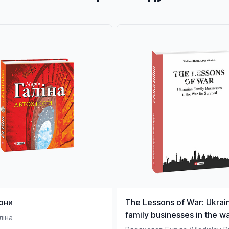
они
The Lessons of War: Ukrai
family businesses in the wa
ліна
survival