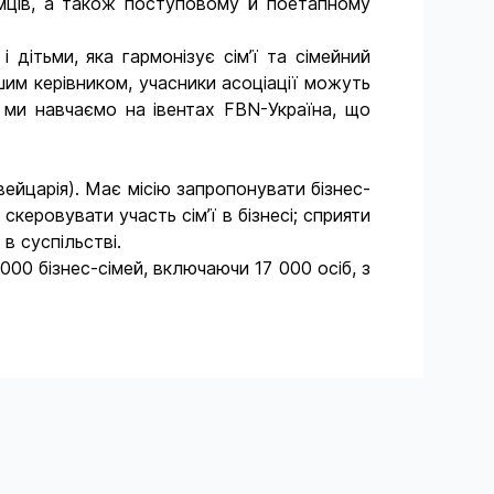
ємців, а також поступовому й поетапному
дітьми, яка гармонізує сім’ї та сімейний
шим керівником, учасники асоціації можуть
 ми навчаємо на івентах FBN-Україна, що
ейцарія). Має місію запропонувати бізнес-
керовувати участь сім’ї в бізнесі; сприяти
в суспільстві.
00 бізнес-сімей, включаючи 17 000 осіб, з