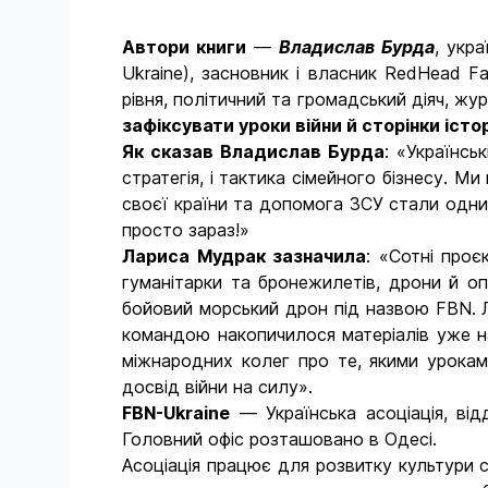
Автори книги
—
Владислав Бурда
, укр
Ukraine), засновник і власник RedHead Fa
рівня, політичний та громадський діяч, жу
зафіксувати уроки війни й сторінки істор
Як сказав Владислав Бурда
: «Українсь
стратегія, і тактика сімейного бізнесу. Ми
своєї країни та допомога ЗСУ стали одним
просто зараз!»
Лариса Мудрак зазначила
: «Сотні проє
гуманітарки та бронежилетів, дрони й оп
бойовий морський дрон під назвою FBN. Ли
командою накопичилося матеріалів уже на
міжнародних колег про те, якими уроками
досвід війни на силу».
FBN
-
Ukraine
— Українська асоціація, від
Головний офіс розташовано в Одесі.
Асоціація працює для розвитку культури сі