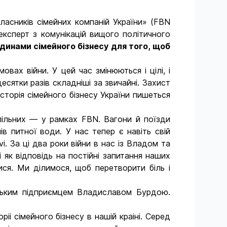
власників сімейних компаній України» (FBN
експерт з комунікацій вищого політичного
одинами сімейного бізнесу для того, щоб
вах війни. У цей час змінюються і цілі, і
есятки разів складніші за звичайні. Захист
сторія сімейного бізнесу України пишеться
спільних — у рамках FBN. Вагони й поїзди
в питної води. У нас тепер є навіть свій
. За ці два роки війни в нас із Владом та
як відповідь на постійні запитання наших
ся. Ми ділимося, щоб перетворити біль і
їнським підприємцем Владиславом Бурдою.
іі сімейного бізнесу в нашій краіні. Серед