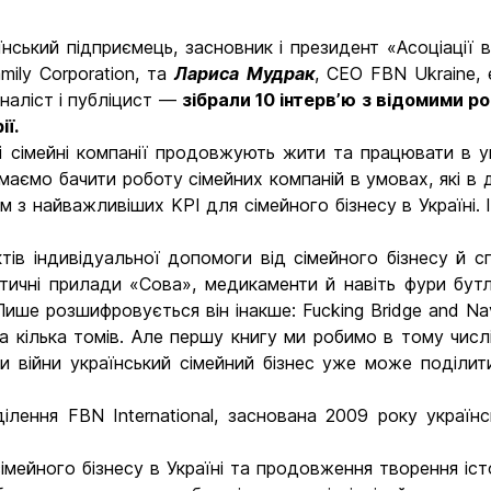
аїнський підприємець, засновник і президент «Асоціації 
mily Corporation, та
Лариса Мудрак
, CEO FBN Ukraine, 
рналіст і публіцист —
зібрали 10 інтервʼю з відомими р
ії.
кі сімейні компанії продовжують жити та працювати в умо
 маємо бачити роботу сімейних компаній в умовах, які в д
 з найважливіших KPI для сімейного бізнесу в Україні. І
ктів індивідуальної допомоги від сімейного бізнесу й 
тичні прилади «Сова», медикаменти й навіть фури бутлі
ше розшифровується він інакше: Fucking Bridge and Navi
 кілька томів. Але першу книгу ми робимо в тому числі 
 війни український сімейний бізнес уже може поділити
ділення FBN International, заснована 2009 року укра
мейного бізнесу в Україні та продовження творення істор