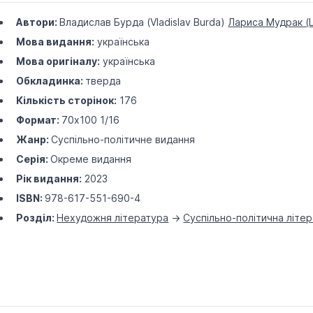
Автори:
Владислав Бурда (Vladislav Burda)
Лариса Мудрак (L
Мова видання:
українська
Мова оригіналу:
українська
Обкладинка:
тверда
Кількість сторінок:
176
Формат:
70х100 1/16
Жанр:
Суспільно-політичне видання
Серія:
Окреме видання
Рік видання:
2023
ISBN:
978-617-551-690-4
Розділ:
Нехудожня література
->
Суспільно-політична літе