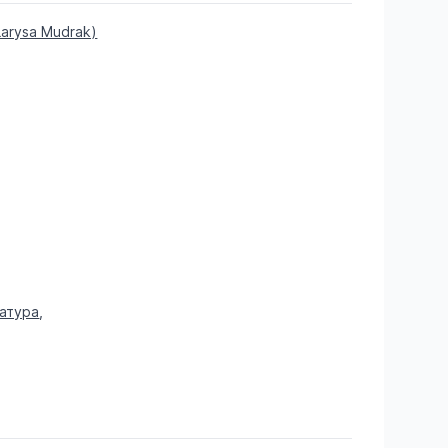
arysa Mudrak)
ратура
,