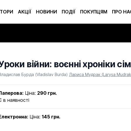
ТОРИ
АКЦІЇ
НОВИНИ
ПОДІЇ
ПОКУПЦЯМ
ПРО НА
Уроки війни: воєнні хроніки сі
Product information
Владислав Бурда (Vladislav Burda)
Лариса Мудрак (Larysa Mudrak
Паперова:
Ціна:
290 грн.
Є в наявності
Електронна:
Ціна:
145 грн.