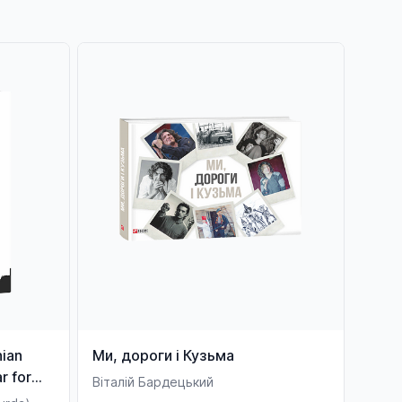
nian
Ми, дороги і Кузьма
r for
Віталій Бардецький