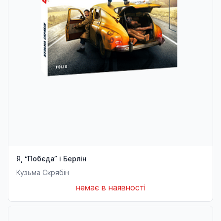
Я, “Побєда” і Берлін
Кузьма Скрябін
немає в наявності