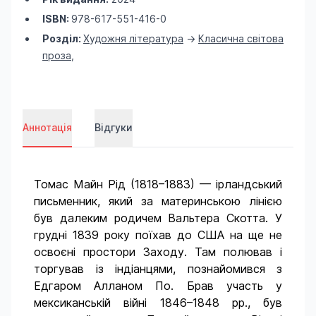
ISBN:
978-617-551-416-0
Розділ:
Художня література
->
Класична світова
проза
,
Аннотація
Відгуки
Томас Майн Рід (1818–1883) — ірландський
письменник, який за материнською лінією
був далеким родичем Вальтера Скотта. У
грудні 1839 року поїхав до США на ще не
освоєні простори Заходу. Там полював і
торгував із індіанцями, познайомився з
Едгаром Алланом По. Брав участь у
мексиканській війні 1846–1848 рр., був