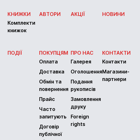
КНИЖКИ
АВТОРИ
АКЦІЇ
НОВИНИ
Комплекти
книжок
ПОДІЇ
ПОКУПЦЯМ
ПРО НАС
КОНТАКТИ
Оплата
Галерея
Контакти
Доставка
Оголошення
Магазини-
партнери
Обмін та
Подання
повернення
рукописів
Прайс
Замовлення
друку
Часто
запитують
Foreign
rights
Договір
публічної