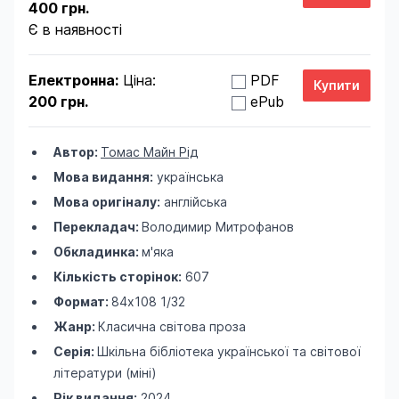
400 грн.
Є в наявності
Електронна:
Ціна:
PDF
200 грн.
ePub
Автор:
Томас Майн Рід
Мова видання:
українська
Мова оригіналу:
англійська
Перекладач:
Володимир Митрофанов
Обкладинка:
м'яка
Кількість сторінок:
607
Формат:
84х108 1/32
Жанр:
Класична світова проза
Серія:
Шкільна бібліотека української та світової
літератури (міні)
Рік видання:
2024