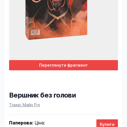
Переглянути фрагмент
Вершник без голови
Product information
Томас Майн Рід
Паперова:
Ціна: