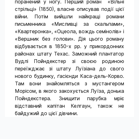
поранений у ногу. Перший роман «Вільні
стрільці» (1850), власне описував події цієї
війни. Потім вийшли найкращі романи
письменника «Мисливці за скальпами»,
«Квартеронка», «Оцеола, вождь семінолів» і
«Вершник без голови». Дія цього роману
відбувається в 1850-х рр. у прикордонних
районах штату Техас. Заможний плантатор
Вудлі Пойндекстер зі своєю родиною
переїжджає зі штату Луїзіана до свого
нового будинку, ґасієнди Каса-дель-Корво.
Там вони знайомляться з мустангером
Морісом, в якого закохується Луїза, донька
Пойндекстера. Знищити парубка мріє
відставний капітан Келгаун, також не
байдужий до цієї дівчини.