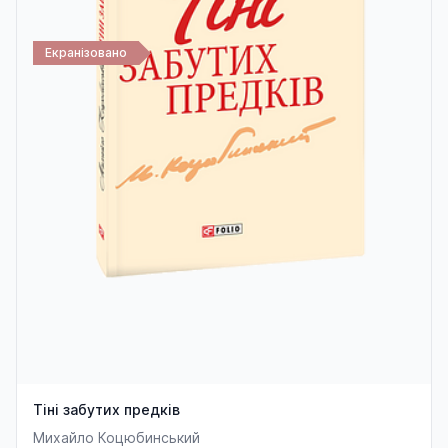
Екранізовано
Тіні забутих предків
Михайло Коцюбинський