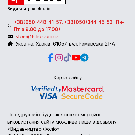
Видавництво Фоліо
+38(050)448-41-57, +38(050)344-45-53 (Пн-
Пт з 9.00 до 17.00)
store@folio.com.ua
Україна
,
Харків
,
61057
,
вул.Римарська 21-А
Facebook
Instagram
Instagram
Youtube
Telegram
Карта сайту
Передрук або будь-яке інше комерційне
використання сайту можливе лише з дозволу
«Видавництво Фоліо»