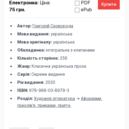
Електронна:
Ціна:
PDF
75 грн.
ePub
Автор:
Григорій Сковорода
Мова видання:
українська
Мова оригіналу:
українська
Обкладинка:
інтегральна з клапанами
Кількість сторінок:
256
Жанр:
Класична українська проза
Серія:
Окреме видання
Рік видання:
2020
ISBN:
978-966-03-8979-3
Розділ:
Художня література
->
Афоризми,
прислів'я, приказки, притчі
,