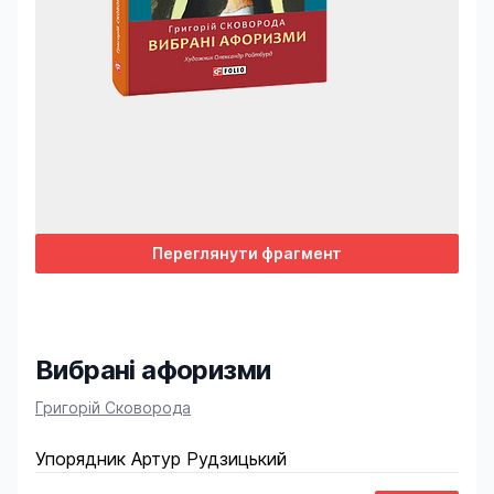
Переглянути фрагмент
Вибрані афоризми
Product information
Григорій Сковорода
Упорядник Артур Рудзицький