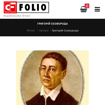
0
Видавництво Фоліо
ГРИГОРІЙ СКОВОРОДА
Фоліо
Автори
Григорій Сковорода