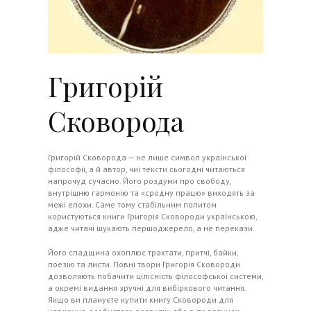
Григорій
Сковорода
Григорій Сковорода — не лише символ української
філософії, а й автор, чиї тексти сьогодні читаються
напрочуд сучасно. Його роздуми про свободу,
внутрішню гармонію та «сродну працю» виходять за
межі епохи. Саме тому стабільним попитом
користуються книги Григорія Сковороди українською,
адже читачі шукають першоджерело, а не перекази.
Його спадщина охоплює трактати, притчі, байки,
поезію та листи. Повні твори Григорія Сковороди
дозволяють побачити цілісність філософської системи,
а окремі видання зручні для вибіркового читання.
Якщо ви плануєте купити книгу Сковороди для