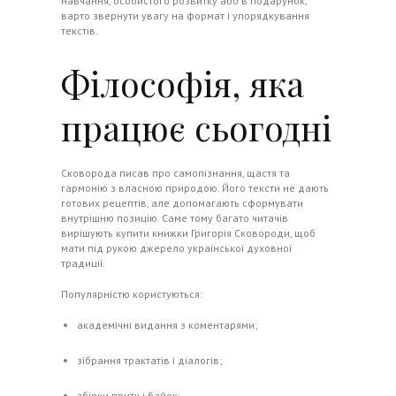
навчання, особистого розвитку або в подарунок,
варто звернути увагу на формат і упорядкування
текстів.
Філософія, яка
працює сьогодні
Сковорода писав про самопізнання, щастя та
гармонію з власною природою. Його тексти не дають
готових рецептів, але допомагають сформувати
внутрішню позицію. Саме тому багато читачів
вирішують купити книжки Григорія Сковороди, щоб
мати під рукою джерело української духовної
традиції.
Популярністю користуються:
академічні видання з коментарями;
зібрання трактатів і діалогів;
збірки притч і байок;