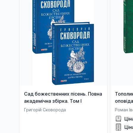
Сад божественних пісень. Повна
Тополин
академічна збірка. Том І
оповіда
1
Григорій Сковорода
Роман Ів
Цін
Цін