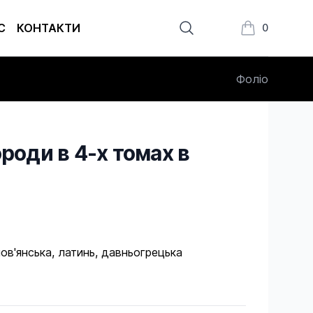
С
КОНТАКТИ
0
Книжки в кош
Фоліо
роди в 4-х томах в
ов'янська, латинь, давньогрецька