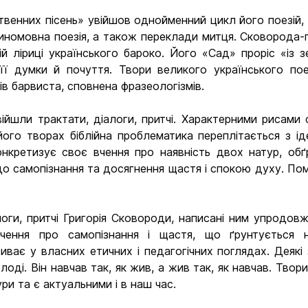
венних пісень» увійшов однойменний цикл його поезій, з
тиномовна поезія, а також переклади митця. Сковорода-
ній ліриці українського бароко. Його «Сад» проріс «із
її думки й почуття. Твори великого українського по
в барвиста, сповнена фразеологізмів.
йшли трактати, діалоги, притчі. Характерними рисами ф
ого творах біблійна проблематика переплітається з ід
онкретизує своє вчення про наявність двох натур, обґ
 самопізнання та досягнення щастя і спокою духу. Поміт
оги, притчі Григорія Сковороди, написані ним упродовж
чення про самопізнання і щастя, що ґрунтується на
ває у власних етичних і педагогічних поглядах. Деякі 
оді. Він навчав так, як жив, а жив так, як навчав. Твор
ури та є актуальними і в наш час.