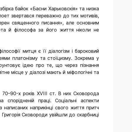
бірка байок «Басни Харьковскія» та низка
поет звертався переважно до тих мотивів,
 зерен священного писання», але основним
ета й філософа за його життя ніколи не
ілософії митця є її діалогізм і бароковий
еями платонізму та стоїцизму. Зокрема у
рунтовує ідею про те, що через пізнання
не місце у діалозі мають й міфологічні та
 70–90-х років XVIII ст. В них Сковорода
 спорідненій праці. Соціальні аспекти
з написаних наприкінці свого життя притч
и Григорія Сковороди увійшли до скарбниці