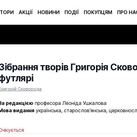
ТОРИ
АКЦІЇ
НОВИНИ
ПОДІЇ
ПОКУПЦЯМ
ПРО НА
Зібрання творів Григорія Сково
футлярі
Product information
Григорій Сковорода
За редакцією
професора Леоніда Ушкалова
Мова видання
українська, старослов'янська, церковносл
Очікується