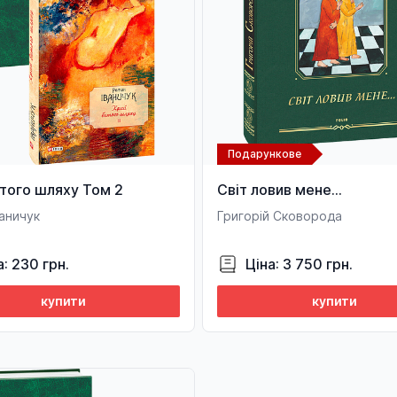
Подарункове
того шляху Том 2
Світ ловив мене…
аничук
Григорій Сковорода
а: 230 грн.
Ціна: 3 750 грн.
купити
купити