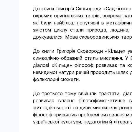
До книги Григорія Сковороди «Сад божест
окремих оригінальних творів, зокрема ла
які були найбільш популярні в метафізич
змістом циклу стали природа, людина, 
друкувалися. Мова сковородинських творі
До книги Григорія Сковороди «Кільце» уві
символічно-образний стиль мислення. У й
діалозі «Кільце» філософ розвиває та к
невидимої натури речей проходить шлях до
фольклорні сюжети.
До третього тому ввійшли трактати, діал
розвиває власне філософсько-етичне в
життєдіяльності людини мислитель розкри
філософ присвятив проблемі виховання мол
української культури, педагогіки й літерат