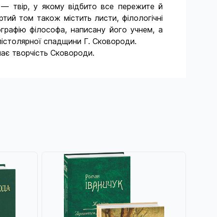
 — твір, у якому відбито все пережите й
тий том також містить листи, філологічні
графію філософа, написану його учнем, а
пістолярної спадщини Г. Сковороди.
чає творчість Сковороди.