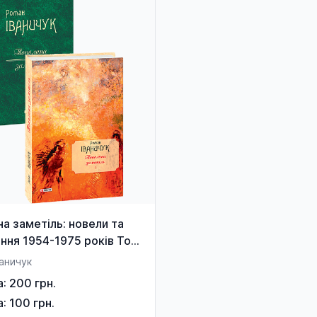
а заметіль: новели та
ння 1954-1975 років Том
аничук
а: 200 грн.
а: 100 грн.