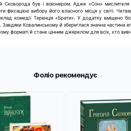
ій Сковорода був і візіонером. Адже «Сон» мислителя
фіксацією вибору його власного місця у світі. Четвер
клад комедії Теренція «Брати». У додатку вміщено біо
 Завдяки Ковалинському й збереглася значна частина е
ому форматі й стане цінним джерелом для всіх, хто вив
Фоліо рекомендує