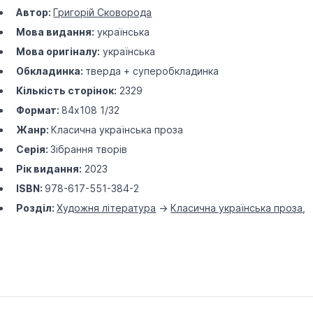
Автор:
Григорій Сковорода
Мова видання:
українська
Мова оригіналу:
українська
Обкладинка:
тверда + суперобкладинка
Кількість сторінок:
2329
Формат:
84х108 1/32
Жанр:
Класична українська проза
Серія:
Зібрання творів
Рік видання:
2023
ISBN:
978-617-551-384-2
Розділ:
Художня література
->
Класична українська проза
,