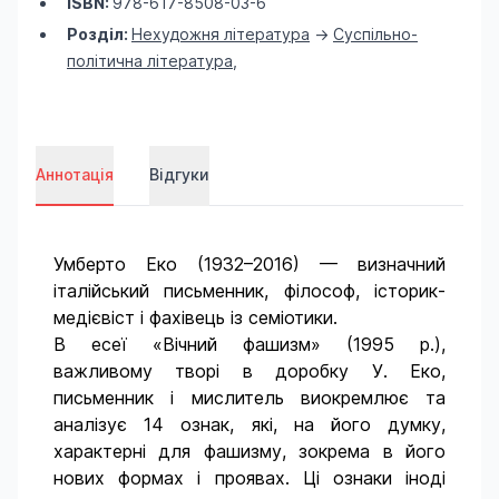
ISBN:
978-617-8508-03-6
Розділ:
Нехудожня література
->
Суспільно-
політична література
,
Аннотація
Відгуки
Умберто Еко (1932–2016) — визначний
італійський письменник, філософ, історик-
медієвіст і фахівець із семіотики.
В есеї «Вічний фашизм» (1995 р.),
важливому творі в доробку У. Еко,
письменник і мислитель виокремлює та
аналізує 14 ознак, які, на його думку,
характерні для фашизму, зокрема в його
нових формах і проявах. Ці ознаки іноді