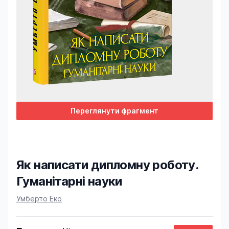
Переглянути фрагмент
Як написати дипломну роботу.
Гуманітарні науки
Product information
Умберто Еко