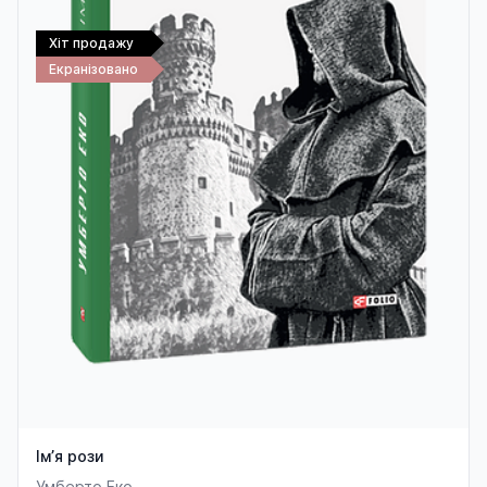
Хіт продажу
Екранізовано
Ім’я рози
Умберто Еко