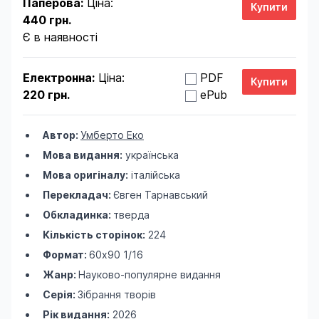
Паперова:
Ціна:
440 грн.
Є в наявності
Електронна:
Ціна:
PDF
220 грн.
ePub
Автор:
Умберто Еко
Мова видання:
українська
Мова оригіналу:
італійська
Перекладач:
Євген Тарнавський
Обкладинка:
тверда
Кількість сторінок:
224
Формат:
60х90 1/16
Жанр:
Науково-популярне видання
Серія:
Зібрання творів
Рік видання:
2026