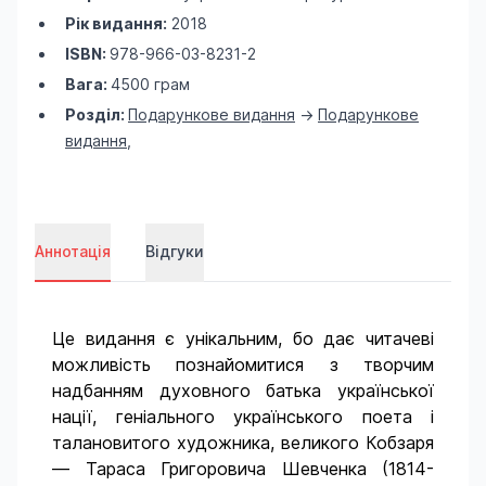
Рік видання:
2018
ISBN:
978-966-03-8231-2
Вага:
4500 грам
Розділ:
Подарункове видання
->
Подарункове
видання
,
Аннотація
Відгуки
Це видання є унікальним, бо дає читачеві
можливість познайомитися з творчим
надбанням духовного батька української
нації, геніального українського поета і
талановитого художника, великого Кобзаря
— Тараса Григоровича Шевченка (1814-