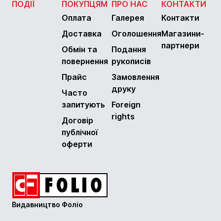
ПОДІЇ
ПОКУПЦЯМ
ПРО НАС
КОНТАКТИ
Оплата
Галерея
Контакти
Доставка
Оголошення
Магазини-
партнери
Обмін та
Подання
повернення
рукописів
Прайс
Замовлення
друку
Часто
запитують
Foreign
rights
Договір
публічної
оферти
Видавництво Фоліо