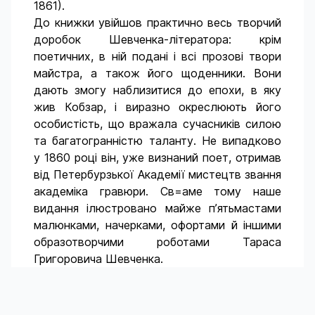
1861).
До книжки увійшов практично весь творчий
доробок Шевченка-літератора: крім
поетичних, в ній подані і всі прозові твори
майстра, а також його щоденники. Вони
дають змогу наблизитися до епохи, в яку
жив Кобзар, і виразно окреслюють його
особистість, що вражала сучасників силою
та багатогранністю таланту. Не випадково
у 1860 році він, уже визнаний поет, отримав
від Петербурзької Академії мистецтв звання
академіка гравюри. Св=аме тому наше
видання ілюстровано майже п’ятьмастами
малюнками, начерками, офортами й іншими
образотворчими роботами Тараса
Григоровича Шевченка.