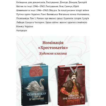
Київщина для романтиків
,
Листування. Дмитро Донцов, Григорій
Костюк та інші. 1946—1963
,
Листування. Улас Самчук, Юрій
Шевельов та інші. 1946—1963
,
Облуда. За лаштунками історії війни
Путіна проти України
,
Пані Валевська. Фатальна жінка Наполеона
,
Післязавтра. Том 1. Роман про великі гроші
,
Стратегія: історія
,
Сузір’я
Лебедя. Сонце в Чигирині
,
Уроки війни: воєнні хроніки сімейного
бізнесу України
Нагороди