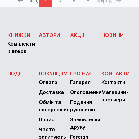
...
назад
вперед
1
2
3
4
5
6
КНИЖКИ
АВТОРИ
АКЦІЇ
НОВИНИ
Комплекти
книжок
ПОДІЇ
ПОКУПЦЯМ
ПРО НАС
КОНТАКТИ
Оплата
Галерея
Контакти
Доставка
Оголошення
Магазини-
партнери
Обмін та
Подання
повернення
рукописів
Прайс
Замовлення
друку
Часто
запитують
Foreign