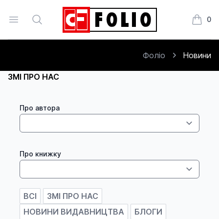
Open menu
Search
0
Книжки
Фоліо
Новини
ЗМІ ПРО НАС
Про автора
Про книжку
ВСІ
ЗМІ ПРО НАС
НОВИНИ ВИДАВНИЦТВА
БЛОГИ