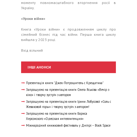
моменту повномасштабного вторгнення росії в
Україну.
«Уроки війни»
Книга «Уроки війни» є продовженням циклу про
сімейний бізнес під час війни. Перша книга циклу
вийшла у 2023 році.
Вхід вільний
ІНШІ АНОНСИ
Презентація книги "Джек-Потрошитель с Крещатика"
Запрошуємо на презентацію книги Олега Яськіва «Вечір з
кіно» і творчу зустріч з автором
Запрошуємо на презентацію книги Ірини Лобусової «Соль с
Жеваховой горы» і творчу зустріч з автором!
Запрошуємо на презентацію книги Бориса
Херсонского «Одесская интеллигенция»
Міжнародний книжковий фестиваль у Дніпрі – Book Space