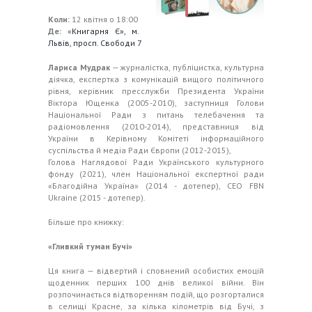
Коли:
12 квітня о 18:00
Де: «
Книгарня Є»,
м.
Львів,
просп. Свободи 7
Лариса Мудрак
— журналістка, публіцистка, культурна
діячка, експертка з комунікацій вищого політичного
рівня, керівник пресслужби Президента України
Віктора Ющенка (2005-2010), заступниця Голови
Національної Ради з питань телебачення та
радіомовлення (2010-2014), представниця від
України в Керівному Комітеті інформаційного
суспільства й медіа Ради Європи (2012-2015),
Голова Наглядової Ради Українського культурного
фонду (2021), член Національної експертної ради
«Благодійна Україна» (2014 - дотепер), СЕО FBN
Ukraine (2015 - дотепер).
Більше про книжку:
«Гливкий туман Бучі»
Ця книга — відвертий і сповнений особистих емоцій
щоденник перших 100 днів великої війни. Він
розпочинається відтворенням подій, що розгорталися
в селищі Красне, за кілька кілометрів від Бучі, з