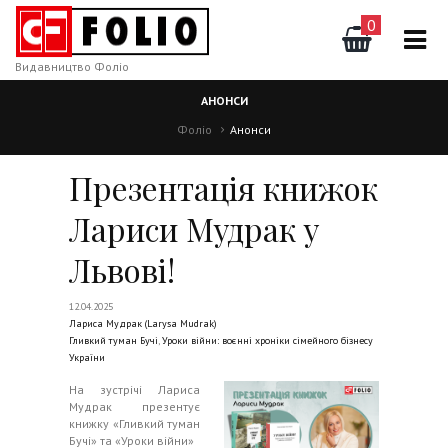
0
Видавництво Фоліо
АНОНСИ
Фоліо
Анонси
Презентація книжок
Лариси Мудрак у
Львові!
12.04.2025
Лариса Мудрак (Larysa Mudrak)
Гливкий туман Бучі
,
Уроки війни: воєнні хроніки сімейного бізнесу
України
На зустрічі Лариса
Мудрак презентує
книжку «Гливкий туман
Бучі» та «Уроки війни»