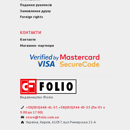
Подання рукописів
Замовлення друку
Foreign rights
КОНТАКТИ
Контакти
Магазини- партнери
Видавництво Фоліо
+38(050)448-41-57, +38(050)344-45-53 (Пн-Пт з
9.00 до 17.00)
store@folio.com.ua
Україна
,
Харків
,
61057
,
вул.Римарська 21-А