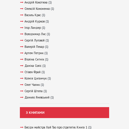
Андрій Кокотюха
(1)
Олексій Кононенко
(1)
Василь Крас
(1)
Андрій Курков
(1)
Ігор Ландер
(1)
Володимир Лис
(1)
Сергій Луговой
(1)
Валерій Пекар
(1)
Артем Петрик
(1)
Віоліна Ситнік
(1)
Даніка Соліс
(1)
Стівен Фрай
(1)
Ксенія Циганчук
(1)
Олег Чалик
(1)
Сергій Штепа
(1)
Данило Яневський
(1)
З КНИГАМИ
Бесіди майстра Хай Тао про стратегію. Книга 1
(1)