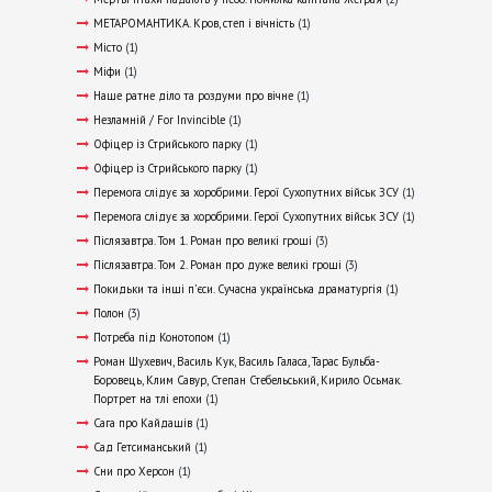
МЕТАРОМАНТИКА. Кров, степ і вічність
(1)
Місто
(1)
Міфи
(1)
Наше ратне діло та роздуми про вічне
(1)
Незламній / For Invincible
(1)
Офіцер із Стрийського парку
(1)
Офіцер із Стрийського парку
(1)
Перемога слідує за хоробрими. Герої Сухопутних військ ЗСУ
(1)
Перемога слідує за хоробрими. Герої Сухопутних військ ЗСУ
(1)
Післязавтра. Том 1. Роман про великі гроші
(3)
Післязавтра. Том 2. Роман про дуже великі гроші
(3)
Покидьки та інші п’єси. Сучасна українська драматургія
(1)
Полон
(3)
Потреба під Конотопом
(1)
Роман Шухевич, Василь Кук, Василь Галаса, Тарас Бульба-
Боровець, Клим Савур, Степан Стебельський, Кирило Осьмак.
Портрет на тлі епохи
(1)
Сага про Кайдашів
(1)
Сад Гетсиманський
(1)
Сни про Херсон
(1)