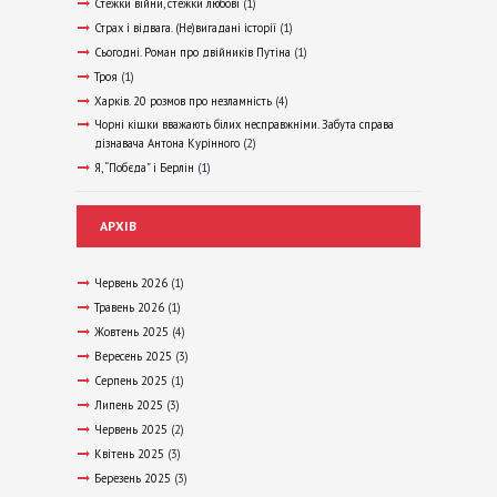
Стежки війни, стежки любові
(1)
Страх і відвага. (Не)вигадані історії
(1)
Сьогодні. Роман про двійників Путіна
(1)
Троя
(1)
Харків. 20 розмов про незламність
(4)
Чорні кішки вважають білих несправжніми. Забута справа
дізнавача Антона Курінного
(2)
Я, “Побєда” і Берлін
(1)
АРХІВ
Червень 2026
(1)
Травень 2026
(1)
Жовтень 2025
(4)
Вересень 2025
(3)
Серпень 2025
(1)
Липень 2025
(3)
Червень 2025
(2)
Квітень 2025
(3)
Березень 2025
(3)