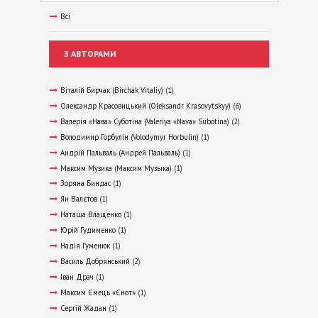
Всі
З АВТОРАМИ
Віталій Бирчак (Birchak Vitaliy)
(1)
Олександр Красовицький (Oleksandr Krasovytskyy)
(6)
Валерія «Нава» Суботіна (Valeriya «Nava» Subotina)
(2)
Володимир Горбулін (Volodymyr Horbulin)
(1)
Андрій Пальваль (Андрей Пальваль)
(1)
Максим Музика (Максим Музыка)
(1)
Зоряна Биндас
(1)
Ян Валєтов
(1)
Наташа Влащенко
(1)
Юрій Гудименко
(1)
Надія Гуменюк
(1)
Василь Добрянський
(2)
Іван Драч
(1)
Максим Ємець «Єнот»
(1)
Сергій Жадан
(1)