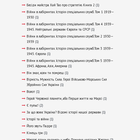
Бесіди майстра Хай Тао про стратегію. Книга 2
(1)
Війни в лабіринтах. Історія спеціальних служб. Том 1 1919—
1930
(1)
Війни в лабіринтах. Історія спеціальних служб. Том 4 1939—
1945. Нейтральні держави Європи та СРСР
(1)
Війни в лабіринтах. Історія спеціальних служб.Том 2 1930—
1939
(1)
Війни в лабіринтах. Історія спеціальних служб.Том 3 1939—
1945. Європа
(1)
Війни в лабіринтах. Історія спеціальних служб.Том 5 1939—
1945. Африка, Азія, Америка
(1)
Він знає, коли ти помреш
(1)
Вірність. Мужність. Сила. Герої Військово-Морських Сил
Збройних Сил України
(1)
Волот
(1)
Герой Червоної планети, або Перше життя на Марсі
(1)
Є пульс!
(2)
За що воює Україна? Відомі історії нашої держави
(1)
Історії та війни
(1)
Його звуть Падре
(1)
Кінець гри
(1)
Мертві птахи падають у небо. Помилка капітана Жеграя
(2)